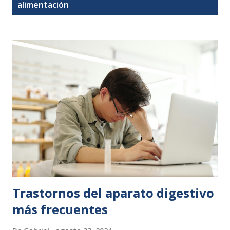
t
alimentación
r
a
d
a
s
Trastornos del aparato digestivo
más frecuentes