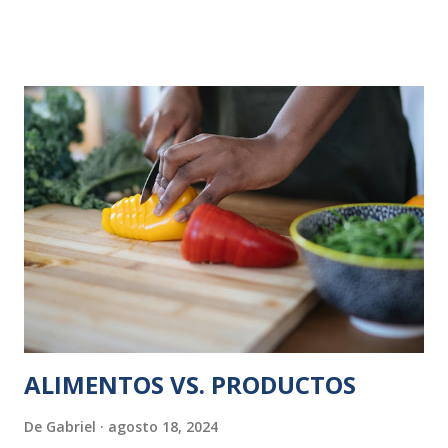
conveniente optar por el consumo de frutas como las
manzanas, mandarinas, naranjas y peras, ya que aguantan en
buen estado dos semanas. Evitemos comprar alimentos
ultra procesados: si no hay en casa “alimentos prohibidos”,
no los comeremos y será más fácil no caer en la tentación.
Si nos apetece comprar algo fuera de lo que se considera
saludable (unas ricas galletas maría, por ejemplo), podemos
comprar ese algo pero, no comprar mil cosas no
apropiadas distintas. Una alternativa es que, en lugar de
comprar una pizza elaborada, la hagamos en casa. Hay
pizzas que llevan aceite de palma y pueden ser nocivas para
la salud. En cuanto a las conservas, para mu...
ALIMENTOS VS. PRODUCTOS
De
Gabriel
agosto 18, 2024