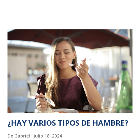
conducta compulsiva se produce por comer coliflor.
Raramente, una persona con obesidad lo es por el placer
que le da comer coliflor. Pero, dado que mucha gente come
sin compulsiones, ni abusos, esto implica que, aparte de las
características hedónicas de los alimentos, debe existir
vulnerabilidad individual. Una persona con un alto rasgo de
personalidad ansiogénica tenderá a preferir el chocolate,
en sus momentos de ansiedad. Es importante en los casos
que exista compulsión por la comida, alimentos neutros
(como tener coliflor en casa) o pocos productos que nos
maximicen la experiencia placentera (no tener una
diversidad de productos procesados porque la saciedad de
dichos productos se ve reducida y podemos comer m...
¿HAY VARIOS TIPOS DE HAMBRE?
De
Gabriel
julio 18, 2024