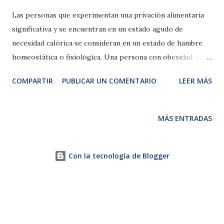
Las personas que experimentan una privación alimentaria
significativa y se encuentran en un estado agudo de
necesidad calórica se consideran en un estado de hambre
homeostática o fisiológica. Una persona con obesidad, con
reservas de energía a tope, puede tener hambre
COMPARTIR
PUBLICAR UN COMENTARIO
LEER MÁS
homeostática, si disminuye el peso de manera drástica. El
cuerpo piensa, erróneamente: “No hay comida, me voy a
morir”. A pesar de tener suficientes reservas. Por lo
MÁS ENTRADAS
general el hambre tiende ser hedónica el cual se refiere al
deseo de consumir alimentos por placer, en ausencia de
necesidad calórica. Se podría decir que aquellos que piensan
Con la tecnología de Blogger
mucho en comer en ausencia de una necesidad de calorías
están en un estado de hambre hedónica (o basada en el
placer). Aun así podemos diferenciar otros tipos de
hambre el cual mostraremos: 1) Hambre Horaria , el