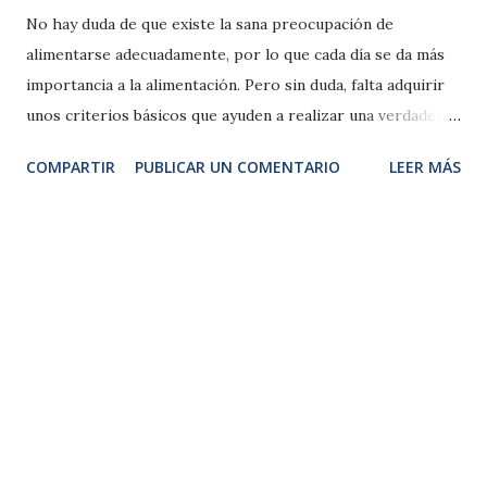
No hay duda de que existe la sana preocupación de
alimentarse adecuadamente, por lo que cada día se da más
importancia a la alimentación. Pero sin duda, falta adquirir
unos criterios básicos que ayuden a realizar una verdadera
alimentación saludable. Relacionado con esto, hay una
COMPARTIR
PUBLICAR UN COMENTARIO
LEER MÁS
tendencia a clasificar los alimentos en dos grandes bloques:
- Alimentos sanos. - Alimentos insanos. Hay que ser muy
riguroso en este tema y afirmar categóricamente que ¡No!
existen los alimentos insanos, ya que en este caso no se
podrían denominar alimento pues, estaríamos hablando de
productos. Vamos a definir ambos términos y ver qué es
cada cosa: Alimento: materia prima extraída de la
agricultura y/o ganadería que con el mínimo tratamiento,
procesamiento o manipulación puede ser consumido por
una persona aprovechando la práctica totalidad de los
nutrientes que contiene por parte de nuestro organismo.