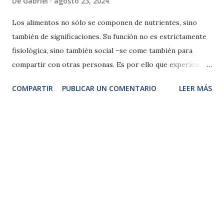
De
Gabriel
agosto 23, 2024
Los alimentos no sólo se componen de nutrientes, sino
también de significaciones. Su función no es estrictamente
fisiológica, sino también social –se come también para
compartir con otras personas. Es por ello que experiencias
de aprendizaje en la alimentación pasan por el hogar, y la
COMPARTIR
PUBLICAR UN COMENTARIO
LEER MÁS
escuela, esta última diseñadas para facilitar los
conocimientos claves para la adopción voluntaria de
conductas alimentarias conducentes a la salud y el bienestar.
Existen diversos, que no tenemos que confundirlos con
Trastornos de la conducta alimentaria (TCA ) . Es por ello
que señalaré sus características básicas, de las cuales son:
Disfagia: Sensación de atascamiento u obstrucción de los
alimentos, líquidos o sólidos, en el pasaje de la boca hacia el
estómago. La disfagia orofaríngea Es un desorden al
tragar (deglución) que provoca una dificultad para formar o