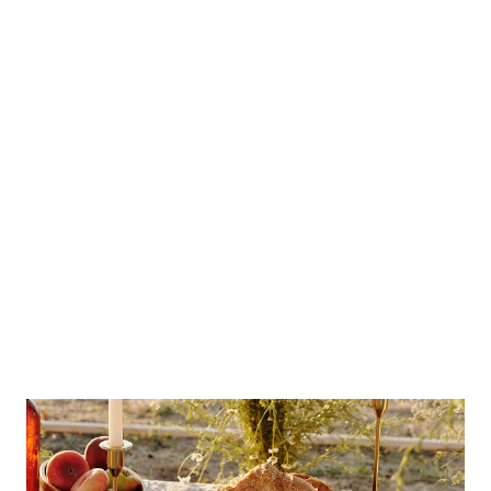
movilizar el bolo alimentario desde la boca al esófago.
Incluye aspiración oro faríngea, la ent...