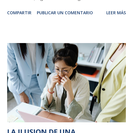
medios de comunicacion social, afectando directamente a
COMPARTIR
PUBLICAR UN COMENTARIO
LEER MÁS
mas de 850 personas, en diversas comunidades autonomas,
por salmonella, E. Coli, o de toxinas de Bacillus cereus y
Clostridium perfringens, entre otras bacteriass o virus
relacionados. Esto nos hace pensar que existen un
aumento muy significativo en e l número de intoxicaciones
alimentarias. Habrá que esperar para el año 2025 el informe
de la Agencia Española de Seguridad Alimentaria y
Nutrición (AESAN) para conocer en concreto la situación.
Asi como los que realicen cada comunidad autonoma
entorno a esta situacion . Para que conozcas mejor como
funciona este organismo te damos en este video un poco
mas sde informa...
LA ILUSION DE UNA