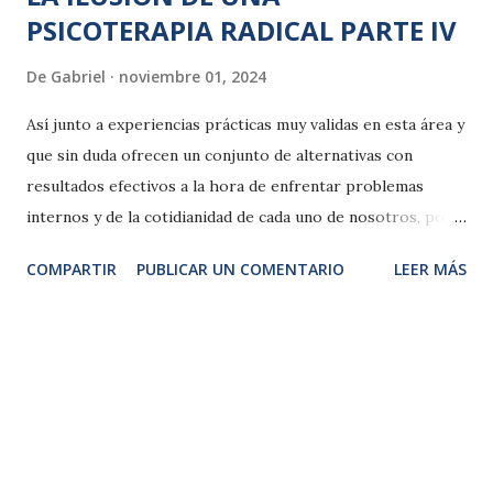
PSICOTERAPIA RADICAL PARTE IV
De
Gabriel
noviembre 01, 2024
Así junto a experiencias prácticas muy validas en esta área y
que sin duda ofrecen un conjunto de alternativas con
resultados efectivos a la hora de enfrentar problemas
internos y de la cotidianidad de cada uno de nosotros, por
otra parte, una vasta área de estas prácticas se ha
COMPARTIR
PUBLICAR UN COMENTARIO
LEER MÁS
pervertido ideológicamente, ha sido fagocitada por los
valores del capitalismo. Es más, te hacen sentir en culpa,
porque el problema eres tú y no lo es también la realidad
histórico social que vives.