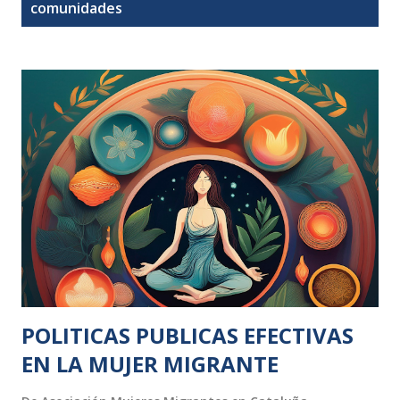
t
comunidades
r
a
d
a
s
POLITICAS PUBLICAS EFECTIVAS
EN LA MUJER MIGRANTE