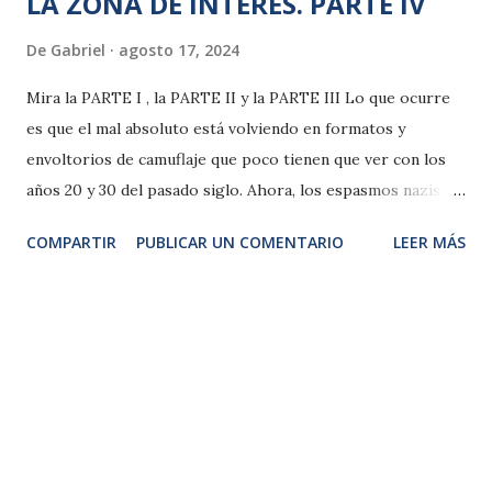
LA ZONA DE INTERÉS. PARTE IV
De
Gabriel
agosto 17, 2024
Mira la PARTE I , la PARTE II y la PARTE III Lo que ocurre
es que el mal absoluto está volviendo en formatos y
envoltorios de camuflaje que poco tienen que ver con los
años 20 y 30 del pasado siglo. Ahora, los espasmos nazis y
fascistas son como cuquis, guays, le dan al rock y arrasan en
COMPARTIR
PUBLICAR UN COMENTARIO
LEER MÁS
las redes, se enojan si se les llama por su nombre y admiten,
a lo sumo, lo de extrema derecha frente a la derechita
mariquita y democrática, se erigen en adalides de la
“libertad” y de las constituciones en vigor, como coartadas
tácticas con las que arropar su odio contra los más pobres
y desvalidos -no son productivos-, su servilismo
nauseabundo a los grandes poderes económicos y
empresariales, que aceptan la Democracia mientras