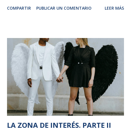
reproche hacia la abuela desagradecida que, aunque sólo
COMPARTIR
PUBLICAR UN COMENTARIO
LEER MÁS
fuera por edad y memoria, sabía que había que huir de aquel
“paraíso”. Me traspuso a “Cabaret”, el filme antifascista en
envoltorio de musical estrenado hace 52 años, cuando otro
abuelo anónimo se lleva las manos a la cabeza con amargura
y gesto de derrota e impotencia mientras jóvenes nazis
uniformados cantan “El futuro nos pertenece” y poco a
poco se van sumando todas, absolutamente todas, las
personas que estaban en aquel parque público una dulce
tarde de verano. El anciano, que ni canta ni pronuncia
palabra alguna, afirmaba con los ojos y la cabeza, “han
vuelto, otra vez, imparables, y la gente los recibe y son su
eco cómplice y entusiasta …” La productividad, el ahorro de
costes, la efici...
LA ZONA DE INTERÉS. PARTE II