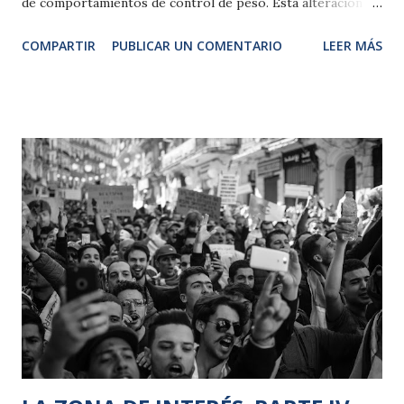
de comportamientos de control de peso. Esta alteración
lleva como consecuencia problemas físicos o del
COMPARTIR
PUBLICAR UN COMENTARIO
LEER MÁS
funcionamiento psicosocial del individuo. Las mas visibles
entre la sociedad son: Anorexia nerviosa (AN) Se manifiesta
como un deseo irrefrenable de estar delgado, acompañado
de la práctica voluntaria de procedimientos para
conseguirlo: dieta restrictiva estricta y conductas
purgativas (vómitos autoinducidos, abuso de laxantes, uso
de diuréticos, etc.). Consecuencia: pérdida de peso,
amenorrea, estreñimiento, dolor abdominal. Bulimia
Nerviosa (BN) Se caracteriza por episodios de atracones
(ingesta voraz e incontrolada), en los cuales se ingiere una
gran cantidad de alimento en poco espacio de tiempo y
generalmente en secreto. Las personas afectadas intentan
compensar los efectos de la sobre ingesta median...