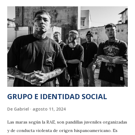
a algún tonto valorar la película con un par de emoticones
que son sendos zurullos, y a más de uno confesar que le
resultó insoportable y que abandonó la sala antes de que
acabara. Y es que la película ni respeta ni aplica las técnicas
y trucos cinematográficos convencionales que les gustan a
la gente. Por no tener no tiene para entretener ni una
miajita de sexo o de violencia al uso. ¿Qué claves reúne,
entonces, que la hacen tan recomendable e impactante?. Es,
a mi juicio, y evitando destriparla, una gran película porque
se basa en los dos g...
GRUPO E IDENTIDAD SOCIAL
De
Gabriel
agosto 11, 2024
Las maras según la RAE, son pandillas juveniles organizadas
y de conducta violenta de origen hispanoamericano. Es