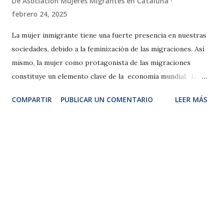
De
Asociación Mujeres Migrantes en Cataluña
febrero 24, 2025
La mujer inmigrante tiene una fuerte presencia en nuestras
sociedades, debido a la feminización de las migraciones. Así
mismo, la mujer como protagonista de las migraciones
constituye un elemento clave de la economía mundial. La
mujeres migrantes son las mas desconocidas Políticas
COMPARTIR
PUBLICAR UN COMENTARIO
LEER MÁS
publicas efectivas en 1.- Regularización y Protección
Legal: Facilitar la regularización de las mujeres inmigrantes
para reducir su vulnerabilidad y protegerlas contra la
explotación y la trata de personas. En este ultimo punto,
cifras alarmantes en todo el espacio europeo, no solo en
España 2.- Acceso a la Educación y Formación: Promover el
acceso a la educación y a programas de formación
profesional para mejorar sus oportunidades laborales y su
integración en la sociedad. 3.- Salud y Bienestar: Asegurar