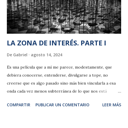
flashes algo más extensos y elaborados referidos todos a
las inquietudes “laborales” del padre y esposo ejemplar, de
sus colegas de los otros campos de exterminio, que ponen
en común, en...
LA ZONA DE INTERÉS. PARTE I
De
Gabriel
agosto 14, 2024
Es una película que a mí me parece, modestamente, que
debiera conocerse, entenderse, divulgarse a tope, no
creerse que es algo pasado sino más bien vincularla a esa
onda cada vez menos subterránea de lo que nos está
pasando; en definitiva, creo que esta película debiera llegar
COMPARTIR
PUBLICAR UN COMENTARIO
LEER MÁS
e impactar al más amplio espectro de gente en el mundo.
Me temo, no obstante, que mis deseos no los secunde la
realidad, como de costumbre, pues ya he visto en Facebook