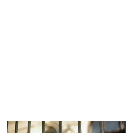
conviene pero sin renunciar a tener engrasado un “plan B”,
sus faros de referencia son luminosos exponentes del mal
absoluto potencial en activo: Trump, Putin, Netanyahu,
Meloni, Orban, Bukele, Maduro, Milei, o Alice Neidel, líder
de “alternativa por alemania”, p...