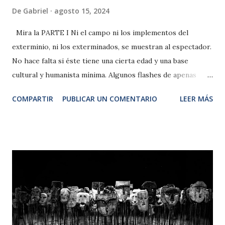
De
Gabriel
agosto 15, 2024
Mira la PARTE I Ni el campo ni los implementos del
exterminio, ni los exterminados, se muestran al espectador.
No hace falta si éste tiene una cierta edad y una base
cultural y humanista mínima. Algunos flashes de apenas
fracciones de segundo agreden el ánimo de quien, quienes,
COMPARTIR
PUBLICAR UN COMENTARIO
LEER MÁS
nos cuesta digerir el contraste diabólico entre el paraíso y
el infierno, separados por apenas una tapia con algo de
alambre por encima. Flashes ínfimos como el pitido de un
tren en la madrugada, algo de humo a lo lejos, la inspección
rutinaria que no repara en dos hornos que están en
reposo, la señora de la limpieza que va a lo suyo y al fondo
hay una auténtica montaña de zapatos, bolsos o maletas, los
ladridos lejanos de un perro pastor -alemán, por supuesto-
, algunos alaridos humanos casi inaudibles … Hay también