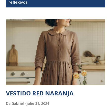
t
reflexivos
r
a
d
a
s
VESTIDO RED NARANJA
De
Gabriel
julio 31, 2024