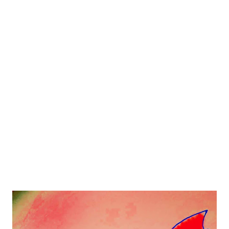
el mundo que se están produciendo ese mismo día. 5) No
siempre la empatía conlleva buenas acciones. Tener una alta
empatía no nos hace buenas per...