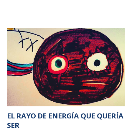
los psicólogos servían para nada, todos los tristes se
servían de las manos del curador para estar mejor. En ese
mundo, el curador de almas tenía tantos pacientes que solo
atendía a grupos de 50 personas, sí, las pobres almas tenían
que ir juntas. El curador, tenía un hijo, fruto de la unión con
Mar, una sirena terrenal (a veces, a esta le daban dolores de
cabeza, pues no estaba en el mar y, estar en tierra era cosa
de años, costaba lo suyo habituarse), al que llamaremos
Nico. Este niño tenía una extraña enfermedad, pues podría
morir si no le daban su ración de chocolate diaria. Razón
por la cual, los pacientes del curador de almas, le daban un
bombón diario como forma de pago (el chocola...
EL RAYO DE ENERGÍA QUE QUERÍA
SER