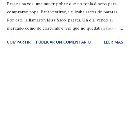
Érase una vez, una mujer pobre que no tenía dinero para
comprarse ropa. Para vestirse, utilizaba sacos de patatas.
Por eso, la llamaron Miss Saco-patata. Un día, yendo al
mercado como de costumbre, vio que no quedaban sacos de
patatas (era la semana de la fiesta de la tortilla de patatas y
COMPARTIR
PUBLICAR UN COMENTARIO
LEER MÁS
todos habían comprado antes su saco), ¡Qué mala suerte! Se
quedaría una semana con el mismo saco y esto, aunque
fuera pobre, le pareció asqueroso. Así que, viendo el
género de las tiendas, pensó... ¡Ya está!, compraré naranjas
y, con la red donde vienen todas juntas, me vestiré. Llegó a
casa, se puso a hacer un vestido, uniendo varias redes.
Después de invertir toda la noche en ello y parte de la
mañana del día siguiente, se lo probó y salió al rellano. Las
vecinas parecían estar envidiosas, pues no entendían como
su vecina lucía tan bien, siendo tan pobre y comenzaron a
burlarse de la joven. Saco-patatas intentó no hacer caso a