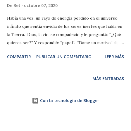
De
Bet
octubre 07, 2020
Había una vez, un rayo de energía perdido en el universo
infinito que sentía envidia de los seres inertes que había en
la Tierra. Dios, la vio, se compadeció y le preguntó: “¿Qué
quieres ser?” Y respondió: “papel”. “Dame un motivo” dijo
Dios. La materia contestó: “La gente hace barcos de papel
COMPARTIR
PUBLICAR UN COMENTARIO
LEER MÁS
y me gustaría navegar en su fantasía”. Entonces, apareció en
un pupitre, junto con niños jugando a navegar. Sin querer,
una ráfaga de viento, lo empujó por la ventana y se cayó en
MÁS ENTRADAS
un charco de agua, deshaciéndolo. Dios, apareciendo de
nuevo, le volvió a preguntar: “Esta vez ¿Qué quieres ser?”
Y respondió: “Tijeras”. “Dame un motivo” dijo Dios. El rayo
Con la tecnología de Blogger
contestó: “…pues me gusta ayudar a la gente a cortar lo que
no quiere en su vida (por ejemplo, me gustaría ayudar a
alguna mujer a verse mejor, cortando sus cejas peludas)”.