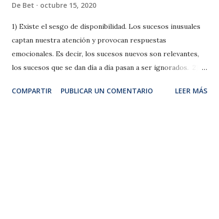
De
Bet
octubre 15, 2020
1) Existe el sesgo de disponibilidad. Los sucesos inusuales
captan nuestra atención y provocan respuestas
emocionales. Es decir, los sucesos nuevos son relevantes,
los sucesos que se dan día a día pasan a ser ignorados. 2)
La empatía refleja nuestros prejuicios. Es más fácil
COMPARTIR
PUBLICAR UN COMENTARIO
LEER MÁS
empatizar con personas cercanas y afines. Empatizamos,
más fácilmente, por ejemplo, con aquellos que son de
nuestro equipo de fútbol que del equipo contrario. 3)
Podemos empatizar según la situación. Por ejemplo, se
siente más empatía por las personas que han contraído el
sida por una transfusión sanguínea que por las personas
que lo han contraído por drogarse. 4) No se puede sentir
empatía por más de una persona al mismo tiempo. Se
puede sentir la tragedia de un niño muerto cuando sale en
las noticias pero, no las muertes de miles de niños en todo