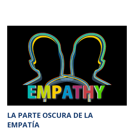
veces, puede llegar a ser patológico. UN POCO SOBRE EL
TEMA Por lo que una definición de un altruista patológico
podría ser una persona que se involucra en un acto
altruista pero, perjudica a quién está tratando de ayudar
(por ejemplo, una persona que intenta ayudar a otra cuando
esta lo único que necesita la persona afectada es estar
sola). Podemos pensar en la manera cómo funcionan los
fenómenos del parasitismo en el mundo animal. Al parásito
no le importa el animal, realmente, lo que necesita es
disponer de él para vivir y por eso está pegado a él, no
para beneficiarle, sino para obtener un beneficio propio.
¿ALTRUISMO O EGOISMO? Es necesario sa...
LA PARTE OSCURA DE LA
EMPATÍA