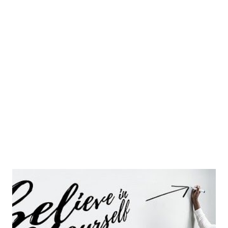
sus comentarios, llevando el vestido red naranja todos los
días de aquel...