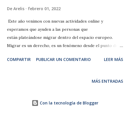
De
Arelis
febrero 01, 2022
Este año venimos con nuevas actividades online y
esperamos que ayuden a las personas que
están plateándose migrar dentro del espacio europeo.
Migrar es un derecho, es un fenómeno desde el punto de
vista sociológico. Y como decimos siempre: Es un deber,
COMPARTIR
PUBLICAR UN COMENTARIO
LEER MÁS
un compromiso para la propia persona de hacerlo de
forma responsable, planificada, que disminuya sus riesgos al
fracaso. Como adultos responsables y empoderados del
MÁS ENTRADAS
timón de nuestras vidas, tenemos que asumir lo positivo y
negativo de inmigrar. La conferencia que hemos
planificado es muy útil para aquellas personas que tienen el
Con la tecnología de Blogger
plan de migrar al espacio europeo. Ya que hablaremos de
los requisitos y algunas condiciones entre paises por el
tema del COVID. Fecha: Sábado 19/02/22 16 h de España