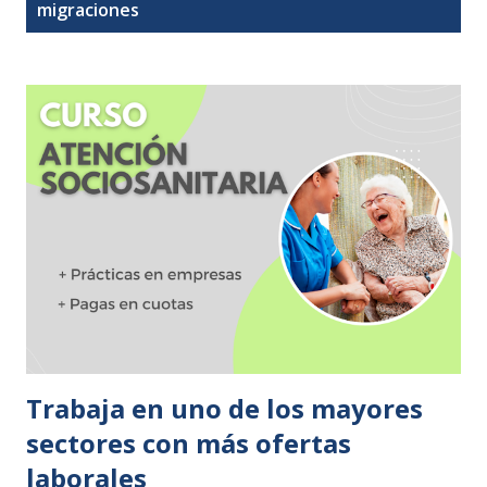
t
migraciones
r
a
d
a
s
Trabaja en uno de los mayores
sectores con más ofertas
laborales