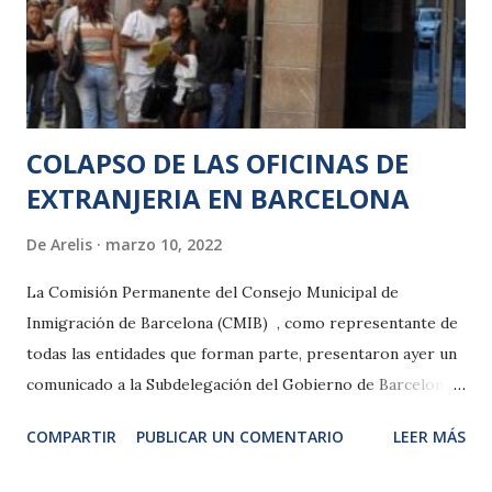
COLAPSO DE LAS OFICINAS DE
EXTRANJERIA EN BARCELONA
De
Arelis
marzo 10, 2022
La Comisión Permanente del Consejo Municipal de
Inmigración de Barcelona (CMIB) , como representante de
todas las entidades que forman parte, presentaron ayer un
comunicado a la Subdelegación del Gobierno de Barcelona
para poner sobre la mesa el colapso que hay actualmente
COMPARTIR
PUBLICAR UN COMENTARIO
LEER MÁS
en las oficinas de extranjería, un problema que existe y se
eterniza, y que impacta de forma directa en la vida de