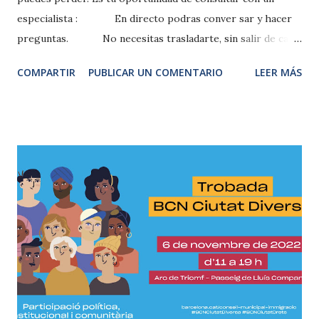
especialista : En directo podras conver sar y hacer
preguntas. No necesitas trasladarte, sin salir de casa.
Desde cualquier dispositivo, conectarte con móvil,
COMPARTIR
PUBLICAR UN COMENTARIO
LEER MÁS
tablet o portátil. 100 % gratuito.
Cupos limitados. Inscribete aqui Para cualquier pregunta
nos puedes enviar un whatsapp al +34600952264