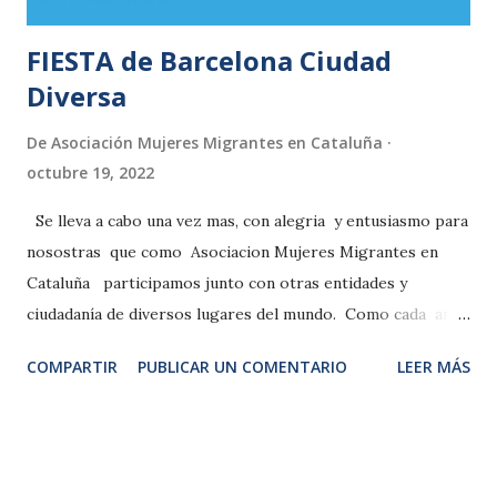
FIESTA de Barcelona Ciudad
Diversa
De
Asociación Mujeres Migrantes en Cataluña
octubre 19, 2022
Se lleva a cabo una vez mas, con alegria y entusiasmo para
nosostras que como Asociacion Mujeres Migrantes en
Cataluña participamos junto con otras entidades y
ciudadanía de diversos lugares del mundo. Como cada año
en el mes de noviembre ( luego de las festividades de
COMPARTIR
PUBLICAR UN COMENTARIO
LEER MÁS
Halloween, y del dia de todos los Santos) es una cita de
referencia en el calendario de la ciudad en otoño. Se quiere
mostrar esta expresion de la diversidad e interculturalidad
ciudadana, haciendo visible el enriquecimiento que supone