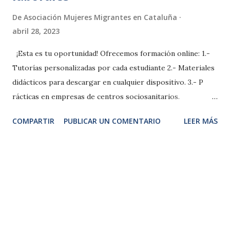
De
Asociación Mujeres Migrantes en Cataluña
abril 28, 2023
¡Esta es tu oportunidad! Ofrecemos formación online: 1.-
Tutorías personalizadas por cada estudiante 2.- Materiales
didácticos para descargar en cualquier dispositivo. 3.- P
rácticas en empresas de centros sociosanitarios.
PREINSCRIPCIONES Y MAS INFORMACION Al finalizar la
COMPARTIR
PUBLICAR UN COMENTARIO
LEER MÁS
formación, obtendrás la acreditación necesaria para
trabajar en este campo. La Ley de Dependencia (Ley
39/2006) establece la obligatoriedad de la formación en
atención socio-sanitaria a personas dependientes para
poder trabajar en instituciones sociales públicas y privadas.
#atencionsociosanitaria #acreditacion #cursosonline
#oportunidadeslaborales #Plaidea2.0 No te pierdas esta
oportunidad de mejorar tus habilidades y avanzar en tu