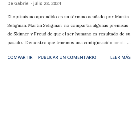
De
Gabriel
julio 28, 2024
El optimismo aprendido es un término acuñado por Martin
Seligman. Martin Seligman no compartía algunas premisas
de Skinner y Freud de que el ser humano es resultado de su
pasado. Demostró que tenemos una configuración mental
que viene de nuestra niñez y que nuestras circunstancias de
COMPARTIR
PUBLICAR UN COMENTARIO
LEER MÁS
vida nos afectan pero, al final siempre tenemos una decisión
interna que podemos tomar. Observó que las personas que
tienden al pesimismo han aprendido a darle definiciones
muy específicas a sus problemas. En primer lugar piensan
que sus problemas son permanentes y que nunca van a
cambiar; segundo, entienden que estos problemas afectan
todas las áreas de su vida o todas sus metas y no un área en
específico; tercero, entienden que los eventos negativos
suceden por su culpa y no debido a causas externas. Por
otro lado, las personas optimistas hacen lo contrario. Ven