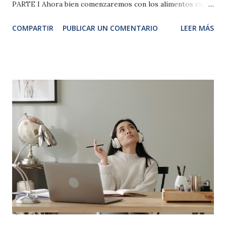
PARTE I Ahora bien comenzaremos con los alimentos ricos
en fibras como lo son: 4. Cereales integrales: Hay que tener
COMPARTIR
PUBLICAR UN COMENTARIO
LEER MÁS
en cuenta que los productos refinados no aportan fibra y
tienen una baja cantidad de nutrientes. Las versiones
integrales, en cambio, contienen fibra, que contribuye a la
saciedad. Además, nos permiten incorporar nutrientes que
en el proceso de refinado se pierden. 5. Lácteos sin azúcar:
Si optamos por consumirlos, hemos de tomar la leche,
queso y yogur lo más naturales posibles. Esto implica evitar
productos como las natillas, flanes, evitando la cantidad de
azúcares que les añaden que dan como resultado final
productos más similares a golosinas lácteas que en lácteos
en sí. 6. Huevos: Son alimentos ricos en proteínas y una
buena alternativa a la carne o al pescado. Pero, ¿Son
realmente buenos? El huevo t...