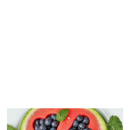
sus problemas pasajeros, entienden que no ser bueno en un
área no significa no ser bueno en el resto, y por último,
atribuyen los r...