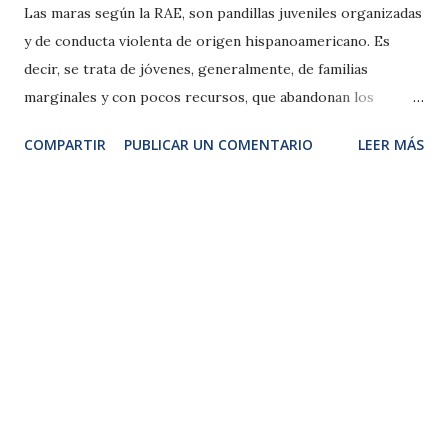
Las maras según la RAE, son pandillas juveniles organizadas
y de conducta violenta de origen hispanoamericano. Es
decir, se trata de jóvenes, generalmente, de familias
marginales y con pocos recursos, que abandonan los
estudios y encuentran en la mara un apoyo social. Las
COMPARTIR
PUBLICAR UN COMENTARIO
LEER MÁS
personas dentro de las maras van ascendiendo en función
del número de homicidios y actos violentos cometidos. De
forma frecuente, se dedican al negocio del tráfico de
drogas. Tienen un marco territorial donde desarrollan sus
actividades. Están en guerra constante entre bandas rivales
y con la policía. Como habitantes de un país “civilizado” (si
es que se puede denominar así) podemos pensar que un
pandillero nada tiene que ver con nosotros. No obstante,
los españoles, no somos tan diferentes. Los pandilleros
buscan en la mara una protección, una identidad, una
pertenencia grupal. Al identificarse con el grupo, se