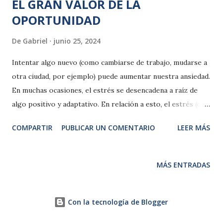
EL GRAN VALOR DE LA
OPORTUNIDAD
De
Gabriel
junio 25, 2024
Intentar algo nuevo (como cambiarse de trabajo, mudarse a
otra ciudad, por ejemplo) puede aumentar nuestra ansiedad.
En muchas ocasiones, el estrés se desencadena a raíz de
algo positivo y adaptativo. En relación a esto, el estrés (o
estrés positivo) se daría cuando estamos ante nuevos
COMPARTIR
PUBLICAR UN COMENTARIO
LEER MÁS
conocimientos/ situaciones y tenemos que pensar cómo
planificarnos bien para que podamos interiorizar toda la
información y dirigirnos adecuadamente a la acción. No
MÁS ENTRADAS
obstante, hay quién siente un grado de estrés intenso y
prefiere no tomar riesgos; eso provoca que la pasividad y
el pesimismo sean los protagonistas de la mayoría de sus
Con la tecnología de Blogger
decisiones. Muchas de esas personas no deciden por el