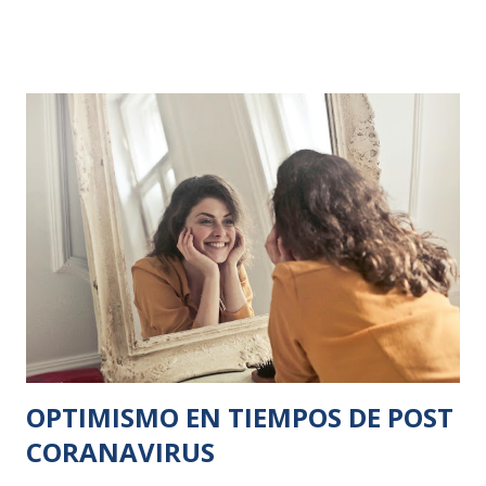
psicológicos porque, al no tener relación con los demás, es
imposible escapar de su propio pensamiento y gestionar
de forma más efectiva sus ansiedades (un solo individuo le
es más difícil ver las diferentes partes de un problema, es
común ver solo lo negativo). Sentirse solo no tiene
relación con el tamaño de la red social. Es decir, el grupo de
amigos de una persona no siempre es indicativo de soledad:
una amplia red de conocidos puede carecer de relaciones
significativas y satisfactorias, mientras que un grupo
pequeño y unido puede contener relaciones significativas y
gratificantes. A veces, el popular de la clase es el más triste.
Lo importante ...
OPTIMISMO EN TIEMPOS DE POST
CORANAVIRUS