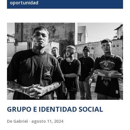
t
oportunidad
r
a
d
a
s
GRUPO E IDENTIDAD SOCIAL
De
Gabriel
agosto 11, 2024