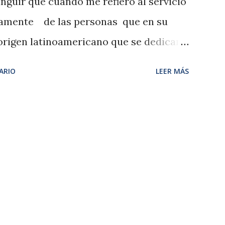
inguir que cuando me refiero al servicio
icamente de las personas que en su
origen latinoamericano que se dedican
cera edad. Esta labor ha significado por
ARIO
LEER MÁS
ones y representaciones sociales en
e significa la figura de la mujer
origen latinoamericano. Por eso
acogida limitada y precaria que se tiene
emente vemos que con el pasar de los
za o en riesgo latente de
stán sujetas las personas que provienen
si no tienen el permiso de residencia y