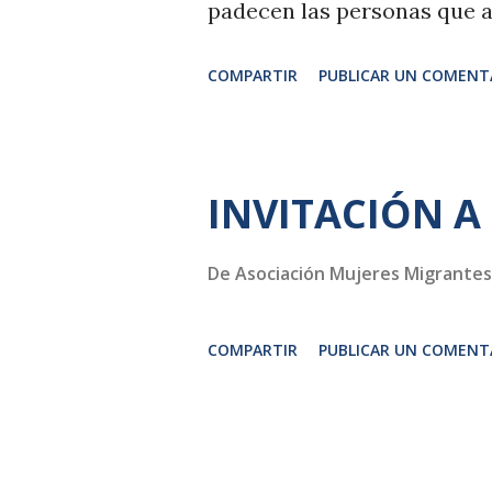
padecen las personas que a
factores que intervienen, 
COMPARTIR
PUBLICAR UN COMENT
citaremos es: Estructural: 
ejes de paternalismo de es
trabajadora y sobre la sit
INVITACIÓN A
invierte el estado sobre las
tercera edad, llámese ley d
De
Asociación Mujeres Migrantes
política que decidió que el
COMPARTIR
PUBLICAR UN COMENT
personas trabajadoras en se
derechos laborales, justifi
seguridad social mínimas, q