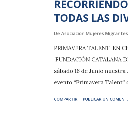
RECORRIENDO
año. Importante si quieres 
TODAS LAS DI
asistencia por el 9316304
por el whatsapp 627024512.
De
Asociación Mujeres Migrantes
transformar nuestra realid
PRIMAVERA TALENT EN C
Espacios+inclusión+partici
FUNDACIÓN CATALANA DE 
La tercera actividad: Esta
sábado 16 de Junio nuestra
web...
evento “Primavera Talent” 
de Parálisis Cerebral, en E
COMPARTIR
PUBLICAR UN COMENT
un emotivo poema titulado 
Coordinadora General de As
apertura al encuentro que t