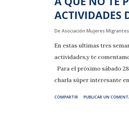
A QUE NO TE 
ACTIVIDADES 
De
Asociación Mujeres Migrantes
En estas ultimas tres sem
actividades,y te comentamo
Para el próximo sábado 28 d
charla súper interesante en 
Parada Llacuna. Barrio de 
COMPARTIR
PUBLICAR UN COMENT
actividad: El próximo 04 d
bienvenida a nuevas socias
asociación, y comenzaremos