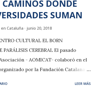
 CAMINOS DONDE
venir podrás confirmar tu
VERSIDADES SUMAN
42 dejándonos un mensaje o escríbenos
 Acuérdate que juntas podemos lograr
 en Cataluña
junio 20, 2018
ad Por eso +
ENTRO CULTURAL EL BORN
pación+ derechos en la mujer migrante.
PARÁLISIS CEREBRAL El pasado
mos creando y diseñando nuestra pagina
 Asociación - AOMICAT- colaboró en el
organizado por la Fundación Catalana
l Born Centro de Cultura y Memoria. Con
ARIO
LEER MÁS
“Recorriendo Caminos”, la
ociación, Arelis Guaramato, dio
uvo por objeto mostrar los talentos de