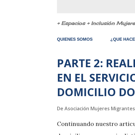
+ Espacios + Inclusión Mujer
QUIENES SOMOS
¿QUE HAC
PARTE 2: REA
E
n
EN EL SERVICI
t
DOMICILIO DO
r
a
De
Asociación Mujeres Migrantes
d
Continuando nuestro articu
a