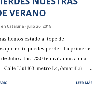
PIERDES NUESTRAS
DE VERANO
 en Cataluña
julio 26, 2018
anas hemos estado a tope de
s que no te puedes perder: La primera:
e Julio a las 17:30 te invitamos a una
Calle Llul 163, metro L4, (amarilla)
Poblenou en Barcelona. La segunda
ARIO
LEER MÁS
e Agosto tendremos nuestra reunión de
. Presentaremos los programas de la
 a planificar los meses que quedan del