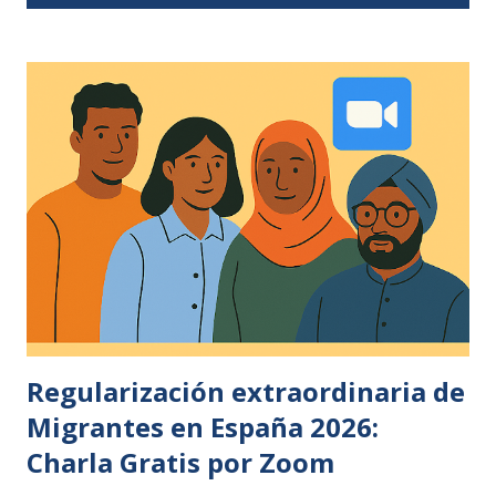
t
r
a
d
a
s
Regularización extraordinaria de
Migrantes en España 2026:
Charla Gratis por Zoom