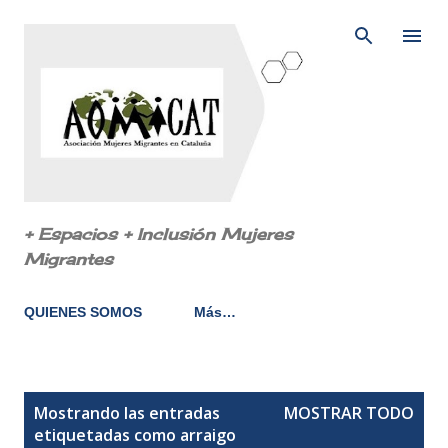
Ir al contenido principal
+ Espacios + Inclusión Mujeres
Migrantes
QUIENES SOMOS
Más…
E
Mostrando las entradas
MOSTRAR TODO
n
etiquetadas como
arraigo