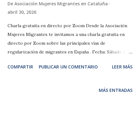
De
Asociación Mujeres Migrantes en Cataluña
abril 30, 2026
Charla gratuita en directo por Zoom Desde la Asociación
Mujeres Migrantes te invitamos a una charla gratuita en
directo por Zoom sobre las principales vías de
regularización de migrantes en España . Fecha: Sábado 2 de
mayo de 2026 Hora: De 18:00 h a 19:30 h (hora España)
COMPARTIR
PUBLICAR UN COMENTARIO
LEER MÁS
Duración: 90 minutos Modalidad: Online, en directo por
Zoom Durante la charla hablaremos sobre los
regularizacion extraordinaria , los requisitos actuales,
MÁS ENTRADAS
errores frecuentes y cómo preparar correctamente la
documentación. ¿A quién va dirigida esta charla? Personas
migrantes que desean regularizar su situación en España
Personas que tienen dudas del proceso Quienes buscan
información clara y actualizada Inscripción gratuita La
inscripción es gratuita y se realiza a través del siguiente