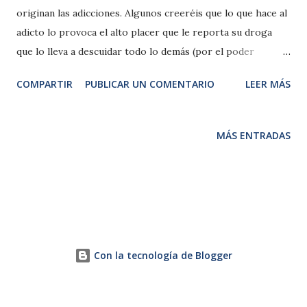
originan las adicciones. Algunos creeréis que lo que hace al
adicto lo provoca el alto placer que le reporta su droga
que lo lleva a descuidar todo lo demás (por el poder
seductor de la sustancia). No obstante, la persona adicta no
COMPARTIR
PUBLICAR UN COMENTARIO
LEER MÁS
accede a ella por el placer que le provoca, se trata de una
compulsión. No surge por el refuerzo positivo (no se
consume la droga por el placer de consumirla), surge por
MÁS ENTRADAS
el refuerzo negativo (se opta a la droga porque alivia
cierto malestar). Ciertas sustancias y ciertas conductas son
más reforzantes (negativamente, hablando) cuando hay
sufrimiento. Según una investigación realizada con moscas
para estudiar los mecanismos de la adicción, la frustración
sexual aumenta el riesgo de abuso de alcohol. Dado que el
Con la tecnología de Blogger
sistema de gratificación de la mosca tiene una gran
similitud con el de los mamíferos, la investigación puede
ser útil para comprender por qué unas personas son más