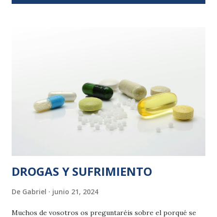
t
r
a
d
a
s
DROGAS Y SUFRIMIENTO
De
Gabriel
junio 21, 2024
Muchos de vosotros os preguntaréis sobre el porqué se