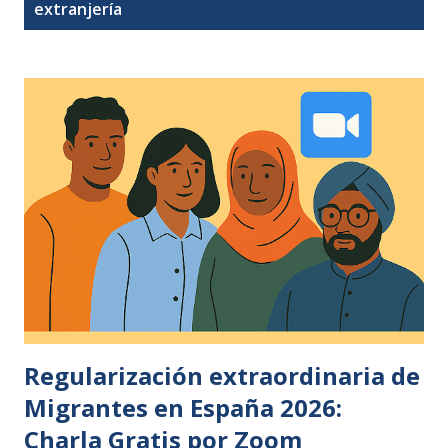
t
extranjería
r
a
d
a
s
Regularización extraordinaria de
Migrantes en España 2026:
Charla Gratis por Zoom