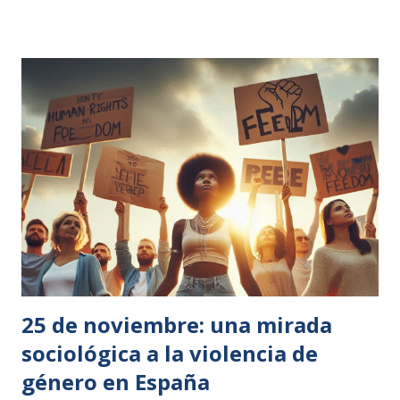
partir de junio, tras el trámite formal del Consejo. Qué se
ha aprobado exactamente Vía rápida para rechazar
solicitudes de asilo : los Estados podrán declarar
inadmisibles peticiones y trasladar personas a “terceros
países seguros” incluso cuando no haya un vínculo
personal previo, siempre que exista un acuerdo con el país
receptor. Lista común de “países de origen seguros” que
agiliza denegaciones; entre los citados por la prensa están
Colombia, Marruecos o Egipto . Externalización : se allana
el camino para centros de expulsión y reto...
25 de noviembre: una mirada
sociológica a la violencia de
género en España