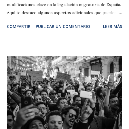
modificaciones clave en la legislación migratoria de España.
Aquí te destaco algunos aspectos adicionales que pueden
ser relevantes: 1. Cambios en las Autorizaciones de
COMPARTIR
PUBLICAR UN COMENTARIO
LEER MÁS
Residencia Duración de las autorizaciones : Las
autorizaciones iniciales de residencia serán de un año ,
mientras que las renovaciones pasarán a tener una vigencia
de cuatro años , reduciendo la burocracia y el riesgo de
caer en la irregularidad. Residencia para familiares de
ciudadanos españoles : Se ha creado un capítulo específico
para regular la residencia de familiares de españoles,
facilitando su integración. 2. Modificaciones en el Arraigo
Arraigo social : Se reduce el tiempo de residencia mínima
en España de tres años a dos años . Además, se exige
demostrar vínculos familiares o contar con medios
económicos equivalentes al 100% del IPREM . Arraigo
socioformativo : Sustituye al antiguo arrai...