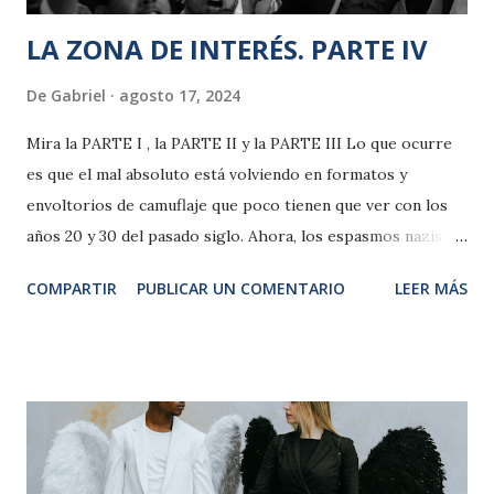
LA ZONA DE INTERÉS. PARTE IV
De
Gabriel
agosto 17, 2024
Mira la PARTE I , la PARTE II y la PARTE III Lo que ocurre
es que el mal absoluto está volviendo en formatos y
envoltorios de camuflaje que poco tienen que ver con los
años 20 y 30 del pasado siglo. Ahora, los espasmos nazis y
fascistas son como cuquis, guays, le dan al rock y arrasan en
COMPARTIR
PUBLICAR UN COMENTARIO
LEER MÁS
las redes, se enojan si se les llama por su nombre y admiten,
a lo sumo, lo de extrema derecha frente a la derechita
mariquita y democrática, se erigen en adalides de la
“libertad” y de las constituciones en vigor, como coartadas
tácticas con las que arropar su odio contra los más pobres
y desvalidos -no son productivos-, su servilismo
nauseabundo a los grandes poderes económicos y