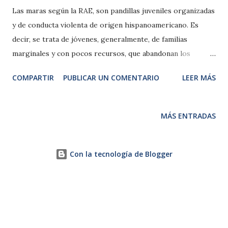
Las maras según la RAE, son pandillas juveniles organizadas
y de conducta violenta de origen hispanoamericano. Es
decir, se trata de jóvenes, generalmente, de familias
marginales y con pocos recursos, que abandonan los
estudios y encuentran en la mara un apoyo social. Las
COMPARTIR
PUBLICAR UN COMENTARIO
LEER MÁS
personas dentro de las maras van ascendiendo en función
del número de homicidios y actos violentos cometidos. De
forma frecuente, se dedican al negocio del tráfico de
MÁS ENTRADAS
drogas. Tienen un marco territorial donde desarrollan sus
actividades. Están en guerra constante entre bandas rivales
y con la policía. Como habitantes de un país “civilizado” (si
Con la tecnología de Blogger
es que se puede denominar así) podemos pensar que un
pandillero nada tiene que ver con nosotros. No obstante,
los españoles, no somos tan diferentes. Los pandilleros
buscan en la mara una protección, una identidad, una
pertenencia grupal. Al identificarse con el grupo, se