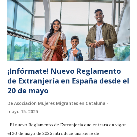
Social provienen de la población extranjera. Pero no esta
dando las claves para evitar la economia sumergida, por
ejemplo de los trabajos en el sector servicios, y en el caso
de las mujeres trabajadoras de internas en los domicilios.
No swe dice nada de las personas migrantes que podrian
ser autonómas, y generar una oportunidad para regularizar
la actividad qu...
¡Infórmate! Nuevo Reglamento
de Extranjería en España desde el
20 de mayo
De
Asociación Mujeres Migrantes en Cataluña
mayo 15, 2025
El nuevo Reglamento de Extranjería que entrará en vigor
el 20 de mayo de 2025 introduce una serie de