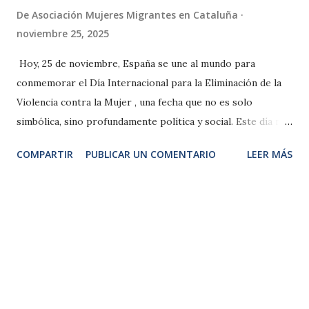
De
Asociación Mujeres Migrantes en Cataluña
noviembre 25, 2025
Hoy, 25 de noviembre, España se une al mundo para
conmemorar el Día Internacional para la Eliminación de la
Violencia contra la Mujer , una fecha que no es solo
simbólica, sino profundamente política y social. Este día nos
recuerda que la violencia de género no es un problema
COMPARTIR
PUBLICAR UN COMENTARIO
LEER MÁS
aislado, sino una estructura que atraviesa nuestra sociedad ,
afectando a mujeres de todas las edades, clases y
territorios. En lo que va de 2025, 38 mujeres han sido
asesinadas por violencia machista en España , y desde que
existen registros oficiales (2003), la cifra supera las 1.300
víctimas mortales. A esto se suman otras formas de
violencia menos visibles: psicológica, económica, sexual y,
cada vez más, violencia digital , que busca silenciar voces en