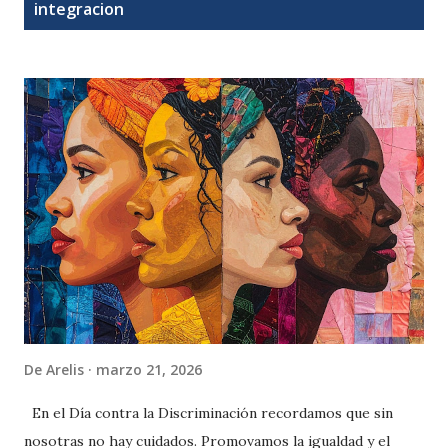
t
integracion
r
a
d
a
s
De
Arelis
marzo 21, 2026
En el Día contra la Discriminación recordamos que sin
nosotras no hay cuidados. Promovamos la igualdad y el