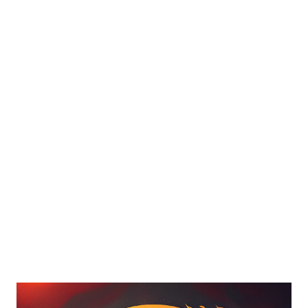
espacios públicos y redes sociales. Violencia de género y
patriarcado La teoría del patriarcado , desarrollada por
autoras como Sylvia Walby , explica cómo las relaciones
sociales se organizan en torno a la dominación masculina.
La violencia contra las mu...