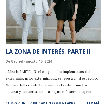
empresariales, que aceptan la Democracia mientras
conviene pero sin renunciar a tener engrasado un “plan B”,
sus faros de referencia son luminosos exponentes del mal
absoluto potencial en activo: Trump, Putin, Netanyahu,
Meloni, Orban, Bukele, Maduro, Milei, o Alice Neidel, líder
de “alternativa por alemania”, p...
LA ZONA DE INTERÉS. PARTE II
De
Gabriel
agosto 15, 2024
Mira la PARTE I Ni el campo ni los implementos del
exterminio, ni los exterminados, se muestran al espectador.
No hace falta si éste tiene una cierta edad y una base
cultural y humanista mínima. Algunos flashes de apenas
fracciones de segundo agreden el ánimo de quien, quienes,
COMPARTIR
PUBLICAR UN COMENTARIO
LEER MÁS
nos cuesta digerir el contraste diabólico entre el paraíso y