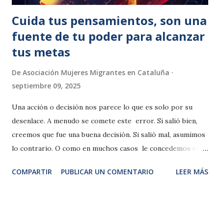
Cuida tus pensamientos, son una
fuente de tu poder para alcanzar
tus metas
De
Asociación Mujeres Migrantes en Cataluña
septiembre 09, 2025
Una acción o decisión nos parece lo que es solo por su
desenlace. A menudo se comete este error. Si salió bien,
creemos que fue una buena decisión. Si salió mal, asumimos
lo contrario. O como en muchos casos le concedemos el
beneplacito de lo sobrenatural: ¡ ahh sido gracias lo divino,
COMPARTIR
PUBLICAR UN COMENTARIO
LEER MÁS
a dios,!. O por el desenlace del azar o la buena fortuna:
¡Gracias la suerte!. Con esto quiero decir que el sesgo del
resultado es como mirar una foto y pensar que conoces la
historia. Conviertiendose en una ilusión . Te explico, lo