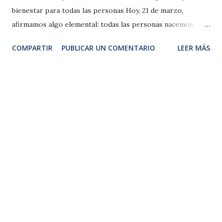
bienestar para todas las personas Hoy, 21 de marzo,
afirmamos algo elemental: todas las personas nacemos
libres e iguales en dignidad y derechos. Esta fecha
COMPARTIR
PUBLICAR UN COMENTARIO
LEER MÁS
conmemora Sharpeville (Sudáfrica) en 1960, cuando la
policía abrió fuego contra una protesta pacífica contra las
“leyes de pases” del apartheid . Ese crimen de odio racial
conmovió al mundo y llevó a la ONU a proclamar esta fecha
como un llamado global para erradicar la discriminación
racial en todas sus formas. [un.org] . Los datos son claros:
la discriminación persiste y se transforma. En España, los
delitos de odio investigados en 2024 descienden, pero el
racismo y la xenofobia siguen siendo la mitad de los casos,
con víctimas también de menores. A la vez, el
antisemitismo creció y la islamofobia empieza a medirse.
No hay lugar para la complacencia. Reivindicamos a la mujer
migrante ...