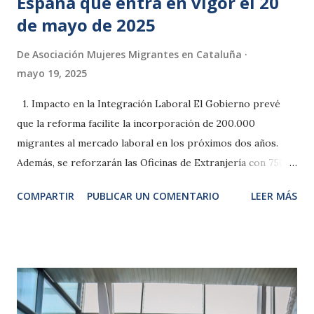
España que entra en vigor el 20
de mayo de 2025
De
Asociación Mujeres Migrantes en Cataluña
mayo 19, 2025
1. Impacto en la Integración Laboral El Gobierno prevé
que la reforma facilite la incorporación de 200.000
migrantes al mercado laboral en los próximos dos años.
Además, se reforzarán las Oficinas de Extranjería con 750
nuevos efectivos para agilizar los trámites. A pesar de eso
COMPARTIR
PUBLICAR UN COMENTARIO
LEER MÁS
existe una saturación en los tiempos de respuesta y al
aumentar las solicitudes podría seguir la situación sin
grandes cambios. 2. Perspectiva Social y Económica La
reforma busca mejorar la inclusión de los migrantes en
sectores clave como hostelería, sanidad y educación . Se
destaca que el 14% de los nuevos cotizantes a la Seguridad