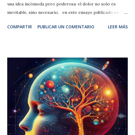
una idea incómoda pero poderosa: el dolor no solo es
inevitable, sino necesario, en este ensayo publicado en el
2020, reflexiona sobre cómo la sociedad contemporánea ha
COMPARTIR
PUBLICAR UN COMENTARIO
LEER MÁS
desarrollado una fobia al dolor —lo que él llama algofobia —
y cómo esto afecta profundamente nuestra forma de vivir,
pensar y relacionarnos. El libro de 96 páginas, es algo
denso para quienes no acostumbran a leer contenidos
filosófico, sociológicos o de índole político. El autor
dialoga con pensadores como Kafka, Heidegger, Lévinas y
Hegel, y también reflexiona sobre la pandemia, el
neoliberalismo y el futuro político. En una época marcada
por la obsesión con el bienestar, la positividad y la
comodidad, Han denuncia que hemos convertido el
sufrimiento en un enemigo absoluto, algo que debe ser
eliminado a toda costa. Pero al hacerlo, nos despojamos de
una d...