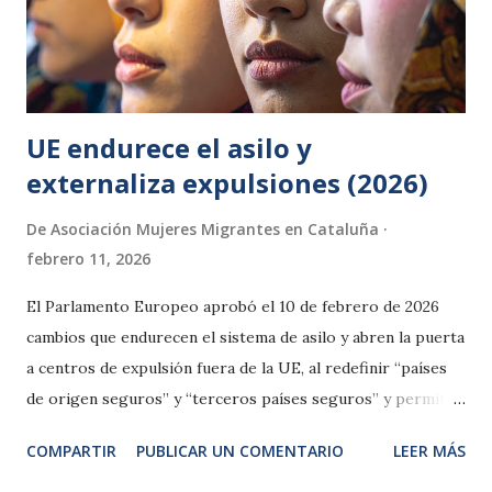
UE endurece el asilo y
externaliza expulsiones (2026)
De
Asociación Mujeres Migrantes en Cataluña
febrero 11, 2026
El Parlamento Europeo aprobó el 10 de febrero de 2026
cambios que endurecen el sistema de asilo y abren la puerta
a centros de expulsión fuera de la UE, al redefinir “países
de origen seguros” y “terceros países seguros” y permitir
traslados aun sin vínculo previo con esos Estados.
COMPARTIR
PUBLICAR UN COMENTARIO
LEER MÁS
Organizaciones humanitarias han alertado del riesgo de
vulneraciones de derechos. Se prevé su entrada en vigor a