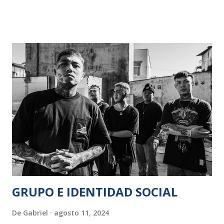
el infierno, separados por apenas una tapia con algo de
alambre por encima. Flashes ínfimos como el pitido de un
tren en la madrugada, algo de humo a lo lejos, la inspección
rutinaria que no repara en dos hornos que están en
reposo, la señora de la limpieza que va a lo suyo y al fondo
hay una auténtica montaña de zapatos, bolsos o maletas, los
ladridos lejanos de un perro pastor -alemán, por supuesto-
, algunos alaridos humanos casi inaudibles … Hay también
flashes algo más extensos y elaborados referidos todos a
las inquietudes “laborales” del padre y esposo ejemplar, de
sus colegas de los otros campos de exterminio, que ponen
en común, en...
GRUPO E IDENTIDAD SOCIAL
De
Gabriel
agosto 11, 2024