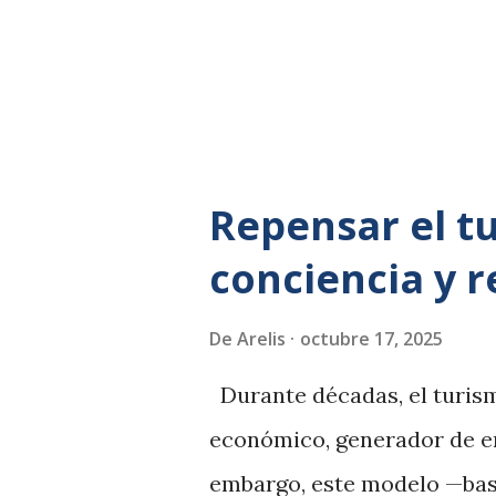
género y patriarcado La teo
autoras como Sylvia Walby ,
se organizan en torno a la 
contra las mu...
Repensar el t
conciencia y 
De
Arelis
octubre 17, 2025
Durante décadas, el turism
económico, generador de em
embargo, este modelo —bas