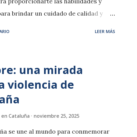
ra proporcionarte las habilidades y
ara brindar un cuidado de calidad y
ades laborales en el sector. Mas
ARIO
LEER MÁS
66595 Horario de atencion telefonica
 18 h
re: una mirada
a violencia de
paña
 en Cataluña
noviembre 25, 2025
aña se une al mundo para conmemorar