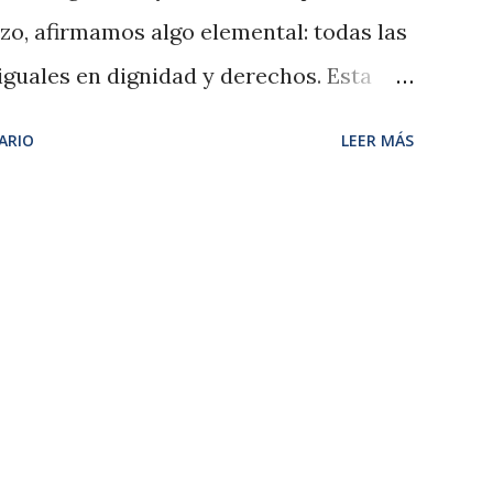
zo, afirmamos algo elemental: todas las
iguales en dignidad y derechos. Esta
e (Sudáfrica) en 1960, cuando la
ARIO
LEER MÁS
na protesta pacífica contra las “leyes
se crimen de odio racial conmovió al
proclamar esta fecha como un llamado
scriminación racial en todas sus formas.
ros: la discriminación persiste y se
delitos de odio investigados en 2024
 y la xenofobia siguen siendo la mitad
también de menores. A la vez, el