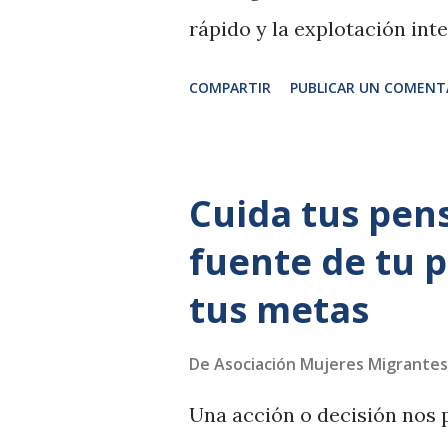
rápido y la explotación in
insostenible en el tiempo ,
COMPARTIR
PUBLICAR UN COMENT
comunidades que los habita
punto de inflexión. La pre
sostenibles, la irrupción de 
Cuida tus pen
hábitos de los viajeros está
fuente de tu 
contexto, el Global Touris
tus metas
una oportunidad clave para 
Impactos negativos del tur
De
Asociación Mujeres Migrantes
El turismo de masas contri
Una acción o decisión nos p
frágiles, sobre todo en zon