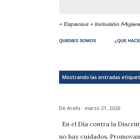
+ Espacios + Inclusión Mujer
QUIENES SOMOS
¿QUE HAC
E
Mostrando las entradas etiqu
n
t
De
Arelis
marzo 21, 2026
r
a
En el Día contra la Discri
d
no hay cuidados. Promovamo