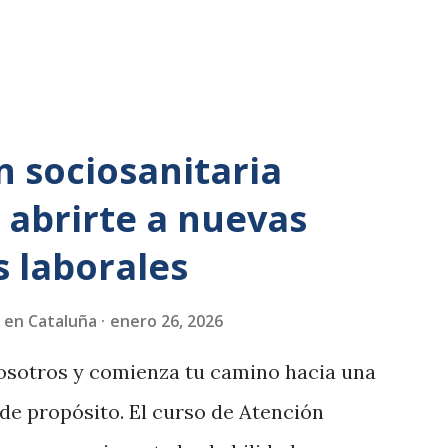
islamofobia empieza a medirse. No hay
 Reivindicamos a la mujer migrante ...
n sociosanitaria
 abrirte a nuevas
 laborales
 en Cataluña
enero 26, 2026
osotros y comienza tu camino hacia una
 de propósito. El curso de Atención