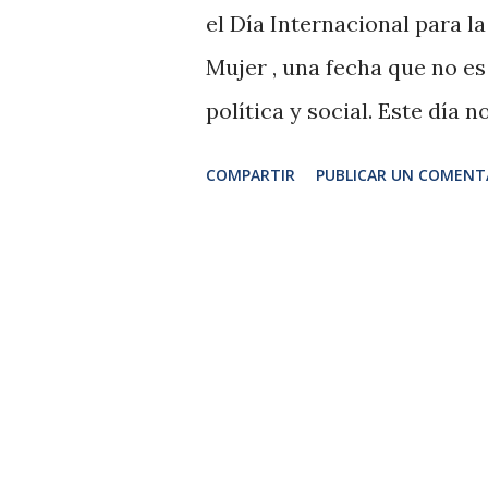
el Día Internacional para la
Mujer , una fecha que no e
política y social. Este día 
no es un problema aislado, 
COMPARTIR
PUBLICAR UN COMENT
nuestra sociedad , afectand
y territorios. En lo que va
por violencia machista en E
oficiales (2003), la cifra su
se suman otras formas de vi
económica, sexual y, cada ve
silenciar voces en espacios