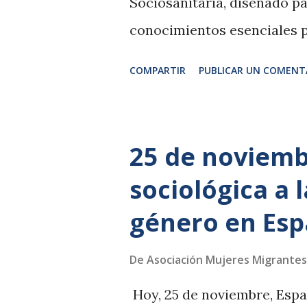
Sociosanitaria, diseñado pa
conocimientos esenciales p
acceder a nuevas oportunid
COMPARTIR
PUBLICAR UN COMENT
información por el +346887
de lunes a jueves de 12:30 a
25 de noviemb
sociológica a l
género en Es
De
Asociación Mujeres Migrantes
Hoy, 25 de noviembre, Esp