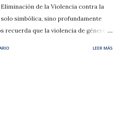
 Eliminación de la Violencia contra la
s solo simbólica, sino profundamente
nos recuerda que la violencia de género
sino una estructura que atraviesa
ARIO
LEER MÁS
o a mujeres de todas las edades, clases
 de 2025, 38 mujeres han sido asesinadas
spaña , y desde que existen registros
pera las 1.300 víctimas mortales. A esto
olencia menos visibles: psicológica,
z más, violencia digital , que busca
 públicos y redes sociales. Violencia de