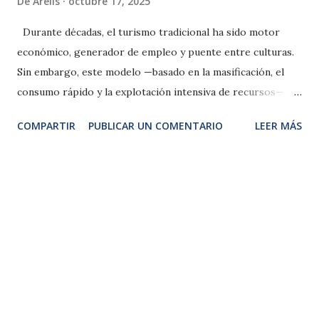
De
Arelis
octubre 17, 2025
Durante décadas, el turismo tradicional ha sido motor
económico, generador de empleo y puente entre culturas.
Sin embargo, este modelo —basado en la masificación, el
consumo rápido y la explotación intensiva de recursos— ha
demostrado ser insostenible en el tiempo , tanto para los
COMPARTIR
PUBLICAR UN COMENTARIO
LEER MÁS
destinos como para las comunidades que los habitan. El
turismo global se encuentra en un punto de inflexión. La
presión por avanzar hacia modelos más sostenibles, la
irrupción de la inteligencia artificial y los nuevos hábitos de
los viajeros están redefiniendo la industria. En este
contexto, el Global Tourism Forum que se celebra en
Bruselas es una oportunidad clave para reflexionar sobre el
futuro del sector. Impactos negativos del turismo
convencional Presión ambiental : El turismo de masas
contribuye a la degradación de ecosistemas frágiles, sobre