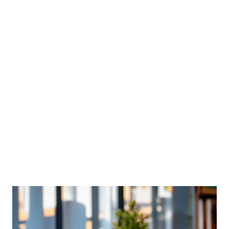
todo en zonas costeras, montañosas y urbanas. La
sobrecarga de visitantes provoca erosión, contaminación y
pérdida de biodiversidad. Gentrif...