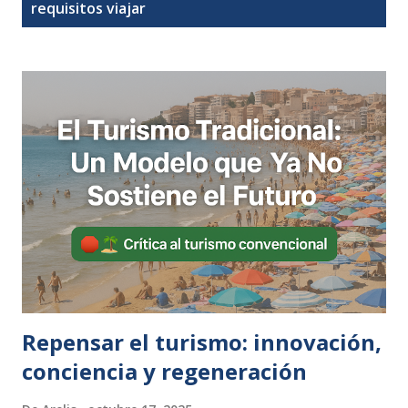
t
requisitos viajar
r
a
d
a
s
Repensar el turismo: innovación,
conciencia y regeneración