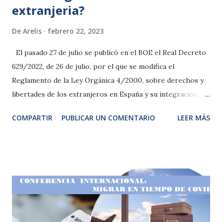
extranjeria?
De
Arelis
febrero 22, 2023
El pasado 27 de julio se publicó en el BOE el Real Decreto
629/2022, de 26 de julio, por el que se modifica el
Reglamento de la Ley Orgánica 4/2000, sobre derechos y
libertades de los extranjeros en España y su integración
social, el cual esta en vigor actualmente. Y en base a esta
COMPARTIR
PUBLICAR UN COMENTARIO
LEER MÁS
situación hemos preparado un ciclo de conferencias con
dos excelentes abogados, quienes desarrollaran dos
enfoques y tematicas donde se resolveran dudas a las
personas asistentes. La conferencia de las 16 horario en
España abordara las novedades principales en este nuevo
reglamento. Y esta centrado en tres lineas principales: 1.-
El permiso de trabajo para extranjeros extracomunitarios,
tanto por cuenta ajena como por cuenta propia