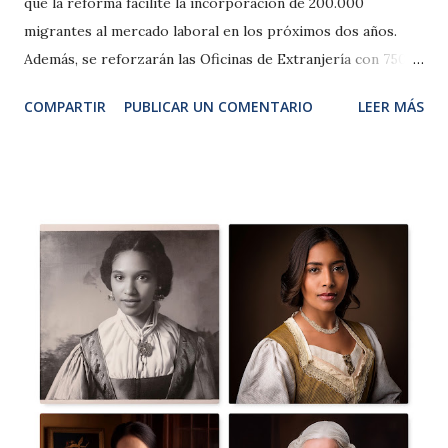
que la reforma facilite la incorporación de 200.000
migrantes al mercado laboral en los próximos dos años.
Además, se reforzarán las Oficinas de Extranjería con 750
nuevos efectivos para agilizar los trámites. A pesar de eso
COMPARTIR
PUBLICAR UN COMENTARIO
LEER MÁS
existe una saturación en los tiempos de respuesta y al
aumentar las solicitudes podría seguir la situación sin
grandes cambios. 2. Perspectiva Social y Económica La
reforma busca mejorar la inclusión de los migrantes en
sectores clave como hostelería, sanidad y educación . Se
destaca que el 14% de los nuevos cotizantes a la Seguridad
Social provienen de la población extranjera. Pero no esta
dando las claves para evitar la economia sumergida, por
ejemplo de los trabajos en el sector servicios, y en el caso
de las mujeres trabajadoras de internas en los domicilios.
No swe dice nada de las personas migrantes que podrian
ser autonómas, y generar una oportunidad para regularizar