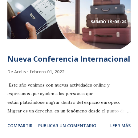
(promoviendo así también el trabajo como autónomo/as).
2.- Facilitar la obtención de permisos de trabajo
compatibles con el permiso de estancia por estudios así
como facilitar la modificación a permiso de residencia y
trabajo al finalizar la formación. 3.- Crea u...
Nueva Conferencia Internacional
De
Arelis
febrero 01, 2022
Este año venimos con nuevas actividades online y
esperamos que ayuden a las personas que
están plateándose migrar dentro del espacio europeo.
Migrar es un derecho, es un fenómeno desde el punto de
vista sociológico. Y como decimos siempre: Es un deber,
COMPARTIR
PUBLICAR UN COMENTARIO
LEER MÁS
un compromiso para la propia persona de hacerlo de
forma responsable, planificada, que disminuya sus riesgos al