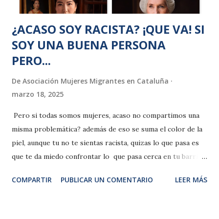
la actividad qu...
¿ACASO SOY RACISTA? ¡QUE VA! SI
SOY UNA BUENA PERSONA
PERO...
De
Asociación Mujeres Migrantes en Cataluña
marzo 18, 2025
Pero si todas somos mujeres, acaso no compartimos una
misma problemática? además de eso se suma el color de la
piel, aunque tu no te sientas racista, quizas lo que pasa es
que te da miedo confrontar lo que pasa cerca en tu barrio,
si das una mirada consciente en tu ciudad . No solo existe
COMPARTIR
PUBLICAR UN COMENTARIO
LEER MÁS
las clases sociales, tambien se suma al color de la piel,
dentro de los procesos de desigualdad social. LOS MICRO
RACISMOS Esta enmarcado en el tipo de familia con la que