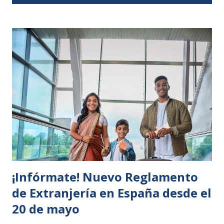
t
r
a
d
a
s
¡Infórmate! Nuevo Reglamento
de Extranjería en España desde el
20 de mayo