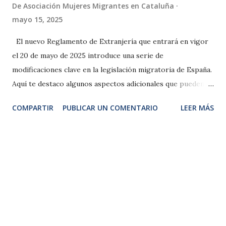
De
Asociación Mujeres Migrantes en Cataluña
mayo 15, 2025
El nuevo Reglamento de Extranjería que entrará en vigor
el 20 de mayo de 2025 introduce una serie de
modificaciones clave en la legislación migratoria de España.
Aquí te destaco algunos aspectos adicionales que pueden
ser relevantes: 1. Cambios en las Autorizaciones de
COMPARTIR
PUBLICAR UN COMENTARIO
LEER MÁS
Residencia Duración de las autorizaciones : Las
autorizaciones iniciales de residencia serán de un año ,
mientras que las renovaciones pasarán a tener una vigencia
de cuatro años , reduciendo la burocracia y el riesgo de
caer en la irregularidad. Residencia para familiares de
ciudadanos españoles : Se ha creado un capítulo específico
para regular la residencia de familiares de españoles,
facilitando su integración. 2. Modificaciones en el Arraigo
Arraigo social : Se reduce el tiempo de residencia mínima