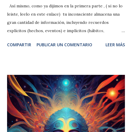
Así mismo, como ya dijimos en la primera parte , ( si no lo
leiste, leelo en este enlace) tu inconsciente almacena una
gran cantidad de información, incluyendo recuerdos
explícitos (hechos, eventos) e implícitos (hábitos,
procedimientos) así como recuerdos agradables y
COMPARTIR
PUBLICAR UN COMENTARIO
LEER MÁS
desagradables. El inconsciente facilita la asociación libre de
ideas, permitiendo que nuestra mente explore conexiones
inesperadas entre diferentes conceptos. Al no estar
limitado por la lógica lineal, tu inconsciente puede generar
soluciones creativas a problemas complejos. Todas las
ideas más brillantes han surgido de manera espontánea,
como una "epifanía". Esto se debe a que el inconsciente ha
estado trabajando en el problema y nos da el resultado.
Bajo esta perspectiva resulta muy útil la metáfora del
inconsciente como una inteligencia artificial, que nace con
nosotros y se forma en base a los contextos en los que nos