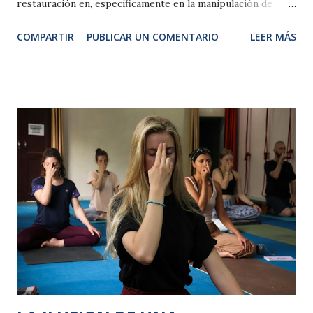
restauración en, específicamente en la manipulación de
alimentos, en este articulo hablaremos de la refrigeración,
COMPARTIR
PUBLICAR UN COMENTARIO
LEER MÁS
ya sea para la preservación de alimentos em neveras
domésticas, es decir en el hogar, o a nivel profesional en
empresas donde se maneje de manera profesional. 2.-
ALMACENAMIENTO EN REFRIGERACIÓN Es muy
importante saber que todos los alimentos perecederos ,
especialmente los alimentos de alto riesgo (productos
lácteos, carnes cocinadas, pescados y carnes de ave) deben
almacenarse en refrigeración para evitar ser contaminados
por bacterias perjudiciales. La refrigeración a
temperaturas por debajo de 4°C inhibe el crecimiento de la
mayoría de las bacterias patógenas pero no las mata, por lo
tanto los cuartos refrigerados mantendrán temperaturas
entre 2,5 °C a 6°C. Durante el almacenamiento de los
alimentos en refrigeración e...