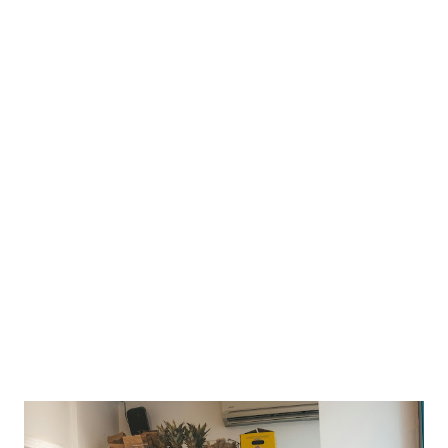
en España de tres años a dos años . Además, se exige
demostrar vínculos familiares o contar con medios
económicos equivalentes al 100% del IPREM . Arraigo
socioformativo : Sustituye al antiguo arrai...