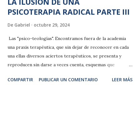
LA ILUSION DE UNA
PSICOTERAPIA RADICAL PARTE III
De
Gabriel
octubre 29, 2024
Las "psico-teologías". Encontramos fuera de la academia
una praxis terapéutica, que sin dejar de reconocer en cada
una ellas diversos aciertos terapéuticos, se presenta y
reproducen sin darse a veces cuenta, esquemas que
recuerdan la cohesión tribal, círculos que tratan de
COMPARTIR
PUBLICAR UN COMENTARIO
LEER MÁS
reafirmarse ellos mismos en sus creencias y lenguajes a
través de ritualidades y normas. Se puede afirmar después
analizando la historia de la psicología que siempre se
produce una tendencia interna a convertirse en sectas y
“psico teologías” de diferente orden e intensidad, pero que
tratan de mantenerse en el tiempo y cuando no, tratan de
construir una cierta apariencia de “seriedad institucional o