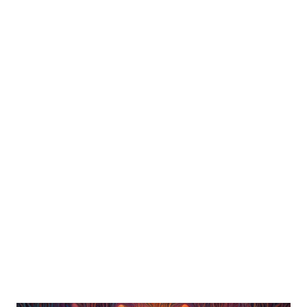
profesional”, aquí entran los rituales. Arquetipos de la
Psico-teología Generalmente se convierten en seguidores
de una tendencia o figura de renombre, o de ciertos
“principios” que como las leyes religiosas generan una
sensación de comunidad y verdad, reproduciendo sin darse
cuenta comportamientos “arq...