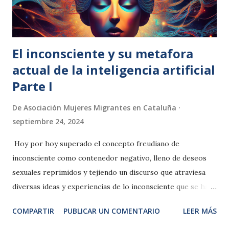
formamos. Si nace en una familia en donde el papá le cae a
golpe...
El inconsciente y su metafora
actual de la inteligencia artificial
Parte I
De
Asociación Mujeres Migrantes en Cataluña
septiembre 24, 2024
Hoy por hoy superado el concepto freudiano de
inconsciente como contenedor negativo, lleno de deseos
sexuales reprimidos y tejiendo un discurso que atraviesa
diversas ideas y experiencias de lo inconsciente que se han
escrito desde el psicología junguiana, pasando por el
COMPARTIR
PUBLICAR UN COMENTARIO
LEER MÁS
cognitivismo actual, entretejiendo aspectos interesantes