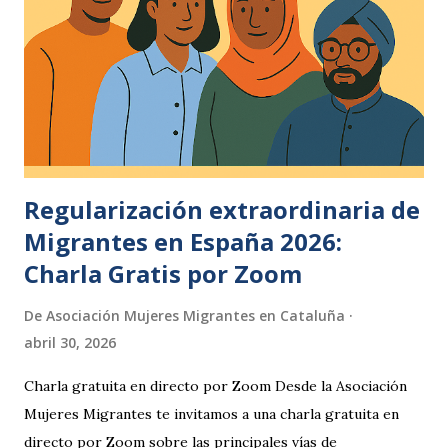
investigador, sobre el conjunto de aspectos inconscientes
que repudiamos o negamos. Su método de imaginación
activa propone un diálogo deliberado con esas imágenes
internas para integrarlas y lograr un equilibrio psicológico.
La frase aparece en muchas recopilaciones de sus citas y se
vincula directament...
Regularización extraordinaria de
Migrantes en España 2026:
Charla Gratis por Zoom
De
Asociación Mujeres Migrantes en Cataluña
abril 30, 2026
Charla gratuita en directo por Zoom Desde la Asociación
Mujeres Migrantes te invitamos a una charla gratuita en
directo por Zoom sobre las principales vías de