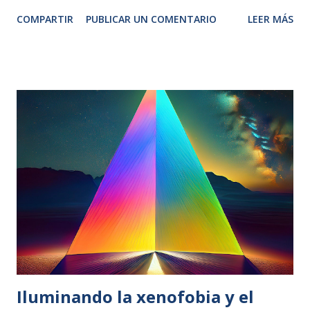
una solicitud. El plazo de solicitud es del 16 de abril al 30
COMPARTIR
PUBLICAR UN COMENTARIO
LEER MÁS
de junio de 2026 2. VÍAS DEL PROCESO DA20 : Para
personas que pidieron asilo antes del 1 de enero de 2026.
INFORME DE VULNERABILIDAD DA21 : para personas en
situación administrativa irregular (sin papeles) . Si no has
pedido asilo nunca. Si nunca has trabajado legalmente en
España. Si no tienes contrato, oferta ni intención de
trabajar. SI no vives con hijos/as ni familiares directos. ✅
Todo el proceso es fácil, rápido y 100% online ¿Cómo
funciona ? Sencillo, sin colas y rápido: Puedes utilizar tu
movil, tablet o portatil para conectarte 1. Solicita tu cita a
través de este formulario . 2. Recibirás un correo...
Iluminando la xenofobia y el