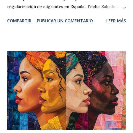
regularización de migrantes en España . Fecha: Sábado 2 de
mayo de 2026 Hora: De 18:00 h a 19:30 h (hora España)
COMPARTIR
PUBLICAR UN COMENTARIO
LEER MÁS
Duración: 90 minutos Modalidad: Online, en directo por
Zoom Durante la charla hablaremos sobre los
regularizacion extraordinaria , los requisitos actuales,
errores frecuentes y cómo preparar correctamente la
documentación. ¿A quién va dirigida esta charla? Personas
migrantes que desean regularizar su situación en España
Personas que tienen dudas del proceso Quienes buscan
información clara y actualizada Inscripción gratuita La
inscripción es gratuita y se realiza a través del siguiente
formulario: 👉 Inscribirse a la charla gratuita por Zoom El
enlace de Zoom se enviará a las personas inscritas.