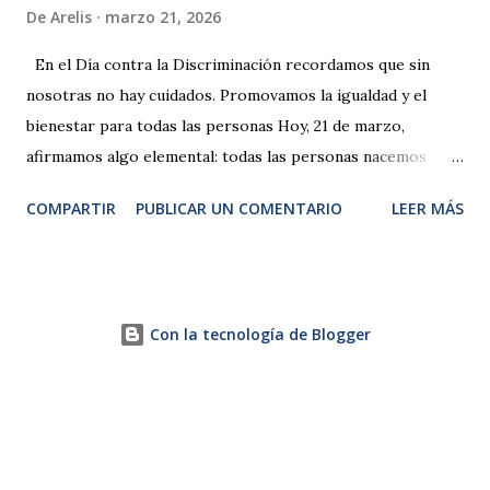
De
Arelis
marzo 21, 2026
En el Día contra la Discriminación recordamos que sin
nosotras no hay cuidados. Promovamos la igualdad y el
bienestar para todas las personas Hoy, 21 de marzo,
afirmamos algo elemental: todas las personas nacemos
libres e iguales en dignidad y derechos. Esta fecha
COMPARTIR
PUBLICAR UN COMENTARIO
LEER MÁS
conmemora Sharpeville (Sudáfrica) en 1960, cuando la
policía abrió fuego contra una protesta pacífica contra las
“leyes de pases” del apartheid . Ese crimen de odio racial
conmovió al mundo y llevó a la ONU a proclamar esta fecha
Con la tecnología de Blogger
como un llamado global para erradicar la discriminación
racial en todas sus formas. [un.org] . Los datos son claros:
la discriminación persiste y se transforma. En España, los
delitos de odio investigados en 2024 descienden, pero el
racismo y la xenofobia siguen siendo la mitad de los casos,