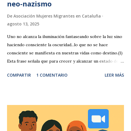
neo-nazismo
De
Asociación Mujeres Migrantes en Cataluña
agosto 13, 2025
Uno no alcanza la iluminación fantaseando sobre la luz sino
haciendo consciente la oscuridad...lo que no se hace
consciente se manifiesta en nuestras vidas como destino.(1)
Esta frase señala que para crecer y alcanzar un estado de
plenitud no basta con centrarse en lo positivo o lo
COMPARTIR
1 COMENTARIO
LEER MÁS
luminoso. Es imprescindible mirar de frente las partes
ocultas de nuestra psique —miedos, traumas, deseos
inconscientes— y traerlas a la conciencia. Si ignoramos esos
contenidos oscuros, acabarán moldeando nuestras
decisiones y nuestro destino de forma inadvertida. Carl
Jung y su la idea de la “sombra” Este médico psiquiatra,
psicólogo, desarrollo en su obra como ensayista e