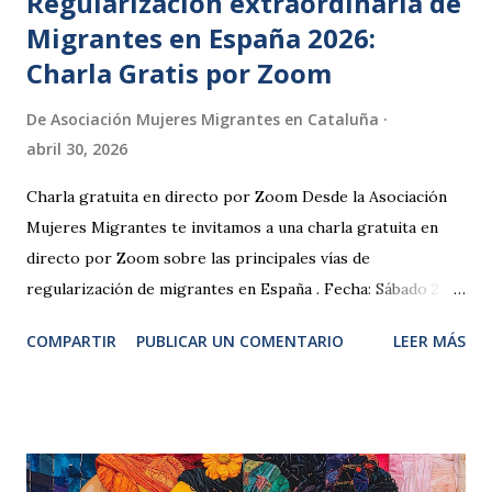
Regularización extraordinaria de
Migrantes en España 2026:
Charla Gratis por Zoom
De
Asociación Mujeres Migrantes en Cataluña
abril 30, 2026
Charla gratuita en directo por Zoom Desde la Asociación
Mujeres Migrantes te invitamos a una charla gratuita en
directo por Zoom sobre las principales vías de
regularización de migrantes en España . Fecha: Sábado 2 de
mayo de 2026 Hora: De 18:00 h a 19:30 h (hora España)
COMPARTIR
PUBLICAR UN COMENTARIO
LEER MÁS
Duración: 90 minutos Modalidad: Online, en directo por
Zoom Durante la charla hablaremos sobre los
regularizacion extraordinaria , los requisitos actuales,
errores frecuentes y cómo preparar correctamente la
documentación. ¿A quién va dirigida esta charla? Personas