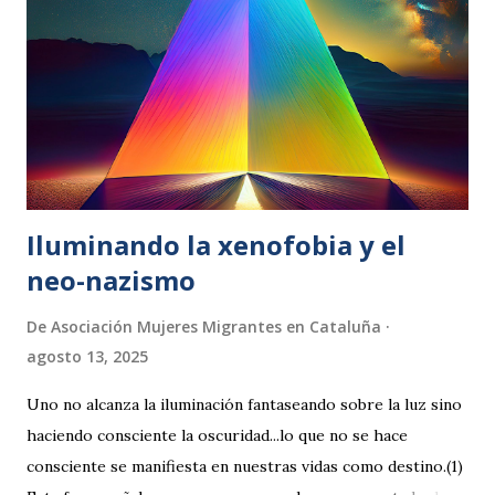
Todo el proceso es fácil, rápido y 100% online ¿Cómo
funciona ? Sencillo, sin colas y rápido: Puedes utilizar tu
movil, tablet o portatil para conectarte 1. Solicita tu cita a
través de este formulario . 2. Recibirás un correo...
Iluminando la xenofobia y el
neo-nazismo
De
Asociación Mujeres Migrantes en Cataluña
agosto 13, 2025
Uno no alcanza la iluminación fantaseando sobre la luz sino
haciendo consciente la oscuridad...lo que no se hace
consciente se manifiesta en nuestras vidas como destino.(1)