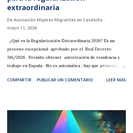
extraordinaria
De
Asociación Mujeres Migrantes en Cataluña
mayo 11, 2026
¿Qué es la Regularización Extraordinaria 2026? Es un
proceso excepcional aprobado por el Real Decreto
316/2026 . Permite obtener autorización de residencia y
trabajo en España . No es automática : hay que presentar
una solicitud. El plazo de solicitud es del 16 de abril al 30
COMPARTIR
PUBLICAR UN COMENTARIO
LEER MÁS
de junio de 2026 2. VÍAS DEL PROCESO DA20 : Para
personas que pidieron asilo antes del 1 de enero de 2026.
INFORME DE VULNERABILIDAD DA21 : para personas en
situación administrativa irregular (sin papeles) . Si no has
pedido asilo nunca. Si nunca has trabajado legalmente en
España. Si no tienes contrato, oferta ni intención de
trabajar. SI no vives con hijos/as ni familiares directos. ✅