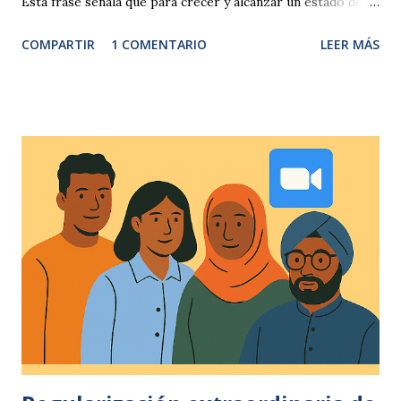
Esta frase señala que para crecer y alcanzar un estado de
plenitud no basta con centrarse en lo positivo o lo
COMPARTIR
1 COMENTARIO
LEER MÁS
luminoso. Es imprescindible mirar de frente las partes
ocultas de nuestra psique —miedos, traumas, deseos
inconscientes— y traerlas a la conciencia. Si ignoramos esos
contenidos oscuros, acabarán moldeando nuestras
decisiones y nuestro destino de forma inadvertida. Carl
Jung y su la idea de la “sombra” Este médico psiquiatra,
psicólogo, desarrollo en su obra como ensayista e
investigador, sobre el conjunto de aspectos inconscientes
que repudiamos o negamos. Su método de imaginación
activa propone un diálogo deliberado con esas imágenes
internas para integrarlas y lograr un equilibrio psicológico.
La frase aparece en muchas recopilaciones de sus citas y se
vincula directament...