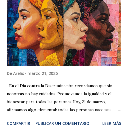
migrantes que desean regularizar su situación en España
Personas que tienen dudas del proceso Quienes buscan
información clara y actualizada Inscripción gratuita La
inscripción es gratuita y se realiza a través del siguiente
formulario: 👉 Inscribirse a la charla gratuita por Zoom El
enlace de Zoom se enviará a las personas inscritas.
De
Arelis
marzo 21, 2026
En el Día contra la Discriminación recordamos que sin
nosotras no hay cuidados. Promovamos la igualdad y el
bienestar para todas las personas Hoy, 21 de marzo,
afirmamos algo elemental: todas las personas nacemos
libres e iguales en dignidad y derechos. Esta fecha
COMPARTIR
PUBLICAR UN COMENTARIO
LEER MÁS
conmemora Sharpeville (Sudáfrica) en 1960, cuando la