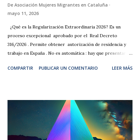
De
Asociación Mujeres Migrantes en Cataluña
mayo 11, 2026
¿Qué es la Regularización Extraordinaria 2026? Es un
proceso excepcional aprobado por el Real Decreto
316/2026 . Permite obtener autorización de residencia y
trabajo en España . No es automática : hay que presentar
una solicitud. El plazo de solicitud es del 16 de abril al 30
COMPARTIR
PUBLICAR UN COMENTARIO
LEER MÁS
de junio de 2026 2. VÍAS DEL PROCESO DA20 : Para
personas que pidieron asilo antes del 1 de enero de 2026.
INFORME DE VULNERABILIDAD DA21 : para personas en
situación administrativa irregular (sin papeles) . Si no has
pedido asilo nunca. Si nunca has trabajado legalmente en
España. Si no tienes contrato, oferta ni intención de
trabajar. SI no vives con hijos/as ni familiares directos. ✅
Todo el proceso es fácil, rápido y 100% online ¿Cómo