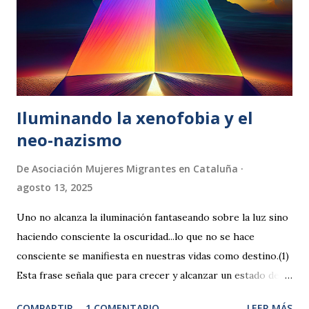
funciona ? Sencillo, sin colas y rápido: Puedes utilizar tu
movil, tablet o portatil para conectarte 1. Solicita tu cita a
través de este formulario . 2. Recibirás un correo...
Iluminando la xenofobia y el
neo-nazismo
De
Asociación Mujeres Migrantes en Cataluña
agosto 13, 2025
Uno no alcanza la iluminación fantaseando sobre la luz sino
haciendo consciente la oscuridad...lo que no se hace
consciente se manifiesta en nuestras vidas como destino.(1)
Esta frase señala que para crecer y alcanzar un estado de
plenitud no basta con centrarse en lo positivo o lo
COMPARTIR
1 COMENTARIO
LEER MÁS