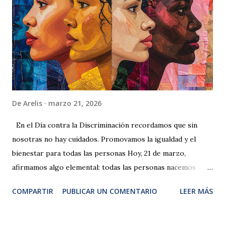
información clara y actualizada Inscripción gratuita La
inscripción es gratuita y se realiza a través del siguiente
formulario: 👉 Inscribirse a la charla gratuita por Zoom El
enlace de Zoom se enviará a las personas inscritas.
De
Arelis
marzo 21, 2026
En el Día contra la Discriminación recordamos que sin
nosotras no hay cuidados. Promovamos la igualdad y el
bienestar para todas las personas Hoy, 21 de marzo,
afirmamos algo elemental: todas las personas nacemos
libres e iguales en dignidad y derechos. Esta fecha
COMPARTIR
PUBLICAR UN COMENTARIO
LEER MÁS
conmemora Sharpeville (Sudáfrica) en 1960, cuando la
policía abrió fuego contra una protesta pacífica contra las
“leyes de pases” del apartheid . Ese crimen de odio racial