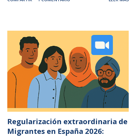
luminoso. Es imprescindible mirar de frente las partes
ocultas de nuestra psique —miedos, traumas, deseos
inconscientes— y traerlas a la conciencia. Si ignoramos esos
contenidos oscuros, acabarán moldeando nuestras
decisiones y nuestro destino de forma inadvertida. Carl
Jung y su la idea de la “sombra” Este médico psiquiatra,
psicólogo, desarrollo en su obra como ensayista e
investigador, sobre el conjunto de aspectos inconscientes
que repudiamos o negamos. Su método de imaginación
activa propone un diálogo deliberado con esas imágenes
internas para integrarlas y lograr un equilibrio psicológico.
La frase aparece en muchas recopilaciones de sus citas y se
vincula directament...
Regularización extraordinaria de
Migrantes en España 2026: