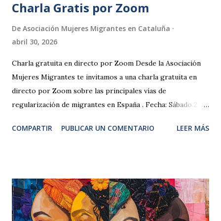
Charla Gratis por Zoom
De
Asociación Mujeres Migrantes en Cataluña
abril 30, 2026
Charla gratuita en directo por Zoom Desde la Asociación
Mujeres Migrantes te invitamos a una charla gratuita en
directo por Zoom sobre las principales vías de
regularización de migrantes en España . Fecha: Sábado 2 de
mayo de 2026 Hora: De 18:00 h a 19:30 h (hora España)
COMPARTIR
PUBLICAR UN COMENTARIO
LEER MÁS
Duración: 90 minutos Modalidad: Online, en directo por
Zoom Durante la charla hablaremos sobre los
regularizacion extraordinaria , los requisitos actuales,
errores frecuentes y cómo preparar correctamente la
documentación. ¿A quién va dirigida esta charla? Personas
migrantes que desean regularizar su situación en España
Personas que tienen dudas del proceso Quienes buscan