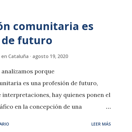
autoestim...
ón comunitaria es
 de futuro
 en Cataluña
agosto 19, 2020
 analizamos porque
nitaria es una profesión de futuro,
 interpretaciones, hay quienes ponen el
fico en la concepción de una
ue los barrios no son lo que eran
ARIO
LEER MÁS
eron. La visión de una sociedad, de una