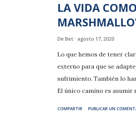
LA VIDA COM
MARSHMALLO
De
Bet
agosto 17, 2020
Lo que hemos de tener clar
externo para que se adapte 
sufrimiento. También lo har
El único camino es asumir r
del aprendizaje y la prácti
COMPARTIR
PUBLICAR UN COMENT
experimento del marshmall
corto plazo nos hace sentir