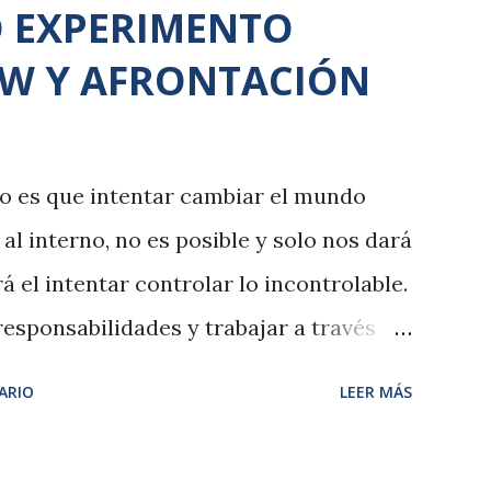
O EXPERIMENTO
W Y AFRONTACIÓN
o es que intentar cambiar el mundo
al interno, no es posible y solo nos dará
á el intentar controlar lo incontrolable.
esponsabilidades y trabajar a través
ca continua. La vida es como el
ARIO
LEER MÁS
ow: podemos elegir una solución que a
nos bien, sacrificando el bienestar