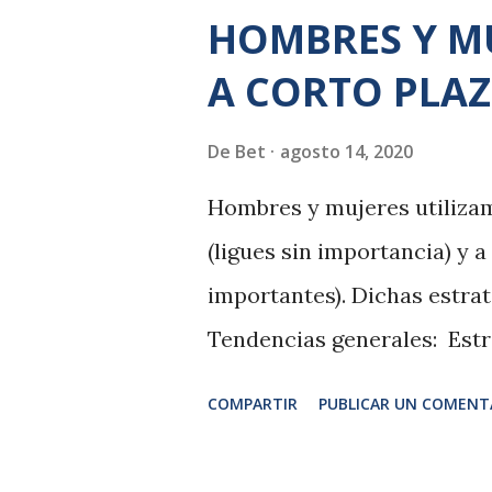
futuro, o una solución a l
HOMBRES Y MU
placer, al exigirnos trabaj
A CORTO PLAZ
futura. Si elegimos la segu
en nosotros aquellos pens
De
Bet
agosto 14, 2020
maladaptativos y confronta
Hombres y mujeres utilizam
buenas decisiones (ámbito 
(ligues sin importancia) y 
cosas buenas (ámbito exte
importantes). Dichas estra
a tomar mejores decisiones,
Tendencias generales: Estr
dará libertad para poder ele
plazo - Los hombres desear
COMPARTIR
PUBLICAR UN COMENT
menor intervalo de tiempo 
mujeres desearán mayor int