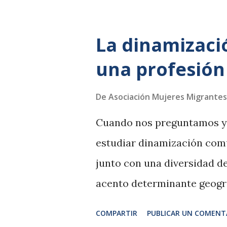
Por la misma razón, la baja 
La dinamizaci
una profesión
De
Asociación Mujeres Migrantes
Cuando nos preguntamos y
estudiar dinamización comu
junto con una diversidad de
acento determinante geográ
comunidad. Argumentando q
COMPARTIR
PUBLICAR UN COMENT
antes... es que nunca lo fu