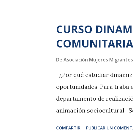
comunidad, la ciudadanía s
continuidad de movimiento
CURSO DINAM
modo de comunicación de la
COMUNITARI
tecnología ha cambiado con
las instituciones con los c
De
Asociación Mujeres Migrantes
sociedad. ¿En este curso q
¿Por qué estudiar dinamiza
lo que determina las condu
oportunidades: Para trabaj
variables, instrumentos, en
departamento de realizaci
proyectos comunitarios. Con
animación sociocultural. S
ciudadana. En entidades de
COMPARTIR
PUBLICAR UN COMENT