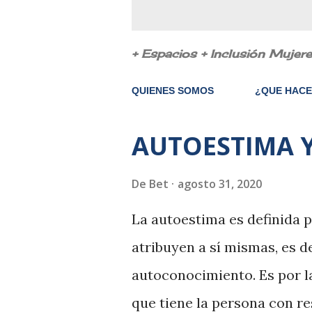
+ Espacios + Inclusión Mujer
QUIENES SOMOS
¿QUE HAC
AUTOESTIMA 
E
n
De
Bet
agosto 31, 2020
t
r
La autoestima es definida p
a
atribuyen a sí mismas, es d
d
autoconocimiento. Es por l
a
que tiene la persona con r